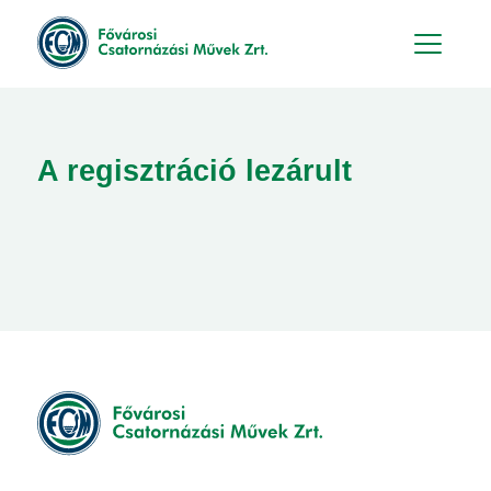
Hu
En
A regisztráció lezárult