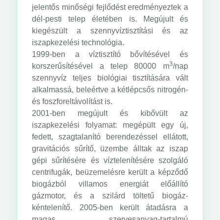
jelentős minőségi fejlődést eredményeztek a
dél-pesti telep életében is. Megújult és
kiegészült a szennyvíztisztítási és az
iszapkezelési technológia.
1999-ben a víztisztító bővítésével és
3
korszerűsítésével a telep 80000 m
/nap
szennyvíz teljes biológiai tisztítására vált
alkalmassá, beleértve a kétlépcsős nitrogén-
és foszforeltávolítást is.
2001-ben megújult és kibővült az
iszapkezelési folyamat: megépült egy új,
fedett, szagtalanító berendezéssel ellátott,
gravitációs sűrítő, üzembe álltak az iszap
gépi sűrítésére és víztelenítésére szolgáló
centrifugák, beüzemelésre került a képződő
biogázból villamos energiát előállító
gázmotor, és a szilárd töltetű biogáz-
kéntelenítő. 2005-ben került átadásra a
magas szervesanyag-tartalmú