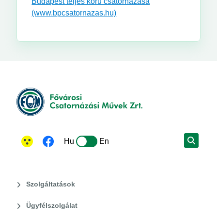
Budapest teljes körű csatornázása
(www.bpcsatornazas.hu)
Hu
En
Szolgáltatások
Ügyfélszolgálat