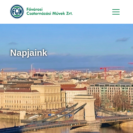
Hu
En
Napjaink