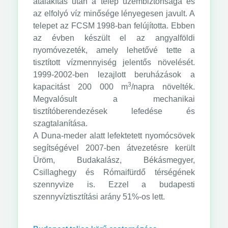
átalakítás után a telep üzembiztonsága és
az elfolyó víz minősége lényegesen javult. A
telepet az FCSM 1998-ban felújította. Ebben
az évben készült el az angyalföldi
nyomóvezeték, amely lehetővé tette a
tisztított vízmennyiség jelentős növelését.
1999-2002-ben lezajlott beruházások a
3
kapacitást 200 000 m
/napra növelték.
Megvalósult a mechanikai
tisztítóberendezések lefedése és
szagtalanítása.
A Duna-meder alatt lefektetett nyomócsövek
segítségével 2007-ben átvezetésre került
Üröm, Budakalász, Békásmegyer,
Csillaghegy és Rómaifürdő térségének
szennyvize is. Ezzel a budapesti
szennyvíztisztítási arány 51%-os lett.