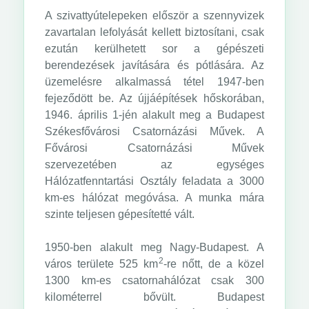
A szivattyútelepeken először a szennyvizek
zavartalan lefolyását kellett biztosítani, csak
ezután kerülhetett sor a gépészeti
berendezések javítására és pótlására. Az
üzemelésre alkalmassá tétel 1947-ben
fejeződött be. Az újjáépítések hőskorában,
1946. április 1-jén alakult meg a Budapest
Székesfővárosi Csatornázási Művek. A
Fővárosi Csatornázási Művek
szervezetében az egységes
Hálózatfenntartási Osztály feladata a 3000
km-es hálózat megóvása. A munka mára
szinte teljesen gépesítetté vált.
1950-ben alakult meg Nagy-Budapest. A
2
város területe 525 km
-re nőtt, de a közel
1300 km-es csatornahálózat csak 300
kilométerrel bővült. Budapest