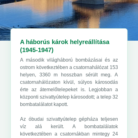
A háborús károk helyreállítása
(1945-1947)
A második világháború bombázásai és az
ostrom következtében a csatornahálózat 153
helyen, 3360 m hosszban sérült meg. A
csatornahálózaton kívül, súlyos károsodás
érte az átemelőtelepeket is. Legjobban a
központi szivattyútelep károsodott; a telep 32
bombatalálatot kapott.
Az óbudai szivattyútelep gépháza teljesen
víz alá került. A bombatalálatok
következtében a csatornákban mintegy 24