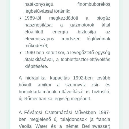
hatékonyságú, finombuborékos
légbefúvással történik;
1989-től megkezdődött a biogáz
hasznosítása; a gázmotorok által
előállított energia biztosítja az
eleveniszapos rendszer légfúvóinak
működését;
1990-ben került sor, a levegőztető egység
átalakításával, a többletfoszfor-eltávolítás
kiépítésére.
A hidraulikai kapacitás 1992-ben tovább
bővült, amikor a szennyvíz zsír- és
homoktartalmának eltávolítását is biztosító,
új előmechanikai egység megépült.
A Fővárosi Csatornázási Művekben 1997-
ben megjelenő új tulajdonosok (a francia
Veolia Water és a német Berlinwasser)