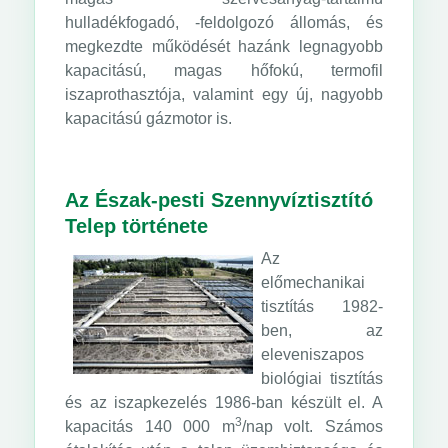
hulladékfogadó, -feldolgozó állomás, és
megkezdte működését hazánk legnagyobb
kapacitású, magas hőfokú, termofil
iszaprothasztója, valamint egy új, nagyobb
kapacitású gázmotor is.
Az Észak-pesti Szennyvíztisztító
Telep története
Az
előmechanikai
tisztítás 1982-
ben, az
eleveniszapos
biológiai tisztítás
és az iszapkezelés 1986-ban készült el. A
3
kapacitás 140 000 m
/nap volt. Számos