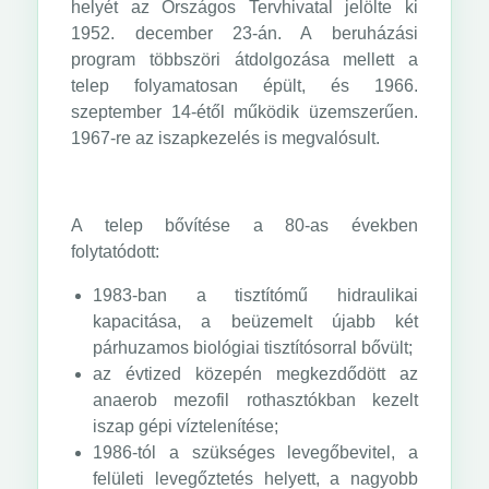
helyét az Országos Tervhivatal jelölte ki
1952. december 23-án. A beruházási
program többszöri átdolgozása mellett a
telep folyamatosan épült, és 1966.
szeptember 14-étől működik üzemszerűen.
1967-re az iszapkezelés is megvalósult.
A telep bővítése a 80-as években
folytatódott:
1983-ban a tisztítómű hidraulikai
kapacitása, a beüzemelt újabb két
párhuzamos biológiai tisztítósorral bővült;
az évtized közepén megkezdődött az
anaerob mezofil rothasztókban kezelt
iszap gépi víztelenítése;
1986-tól a szükséges levegőbevitel, a
felületi levegőztetés helyett, a nagyobb