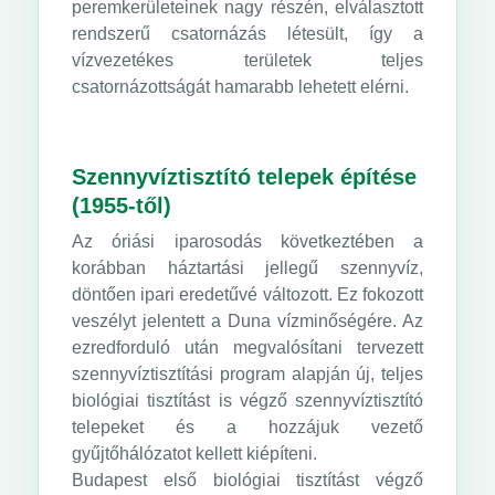
peremkerületeinek nagy részén, elválasztott
rendszerű csatornázás létesült, így a
vízvezetékes területek teljes
csatornázottságát hamarabb lehetett elérni.
Szennyvíztisztító telepek építése
(1955-től)
Az óriási iparosodás következtében a
korábban háztartási jellegű szennyvíz,
döntően ipari eredetűvé változott. Ez fokozott
veszélyt jelentett a Duna vízminőségére. Az
ezredforduló után megvalósítani tervezett
szennyvíztisztítási program alapján új, teljes
biológiai tisztítást is végző szennyvíztisztító
telepeket és a hozzájuk vezető
gyűjtőhálózatot kellett kiépíteni.
Budapest első biológiai tisztítást végző