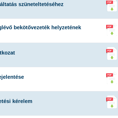
áltatás szüneteltetéséhez
lévő bekötővezeték helyzetének
atkozat
jelentése
etési kérelem