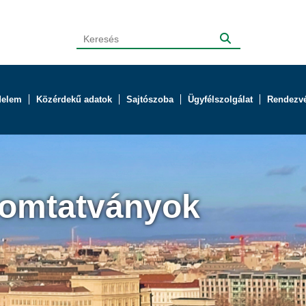
delem
Közérdekű adatok
Sajtószoba
Ügyfélszolgálat
Rendezv
yomtatványok