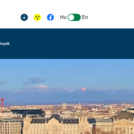
Hu
En
ények