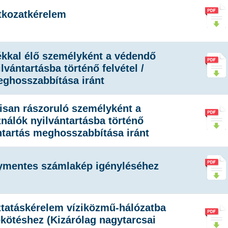
tkozatkérelem
kkal élő személyként a védendő
lvántartásba történő felvétel /
eghosszabbítása iránt
isan rászoruló személyként a
nálók nyilvántartásba történő
ántartás meghosszabbítása iránt
ymentes számlakép igényléséhez
ztatáskérelem víziközmű-hálózatba
ekötéshez (Kizárólag nagytarcsai