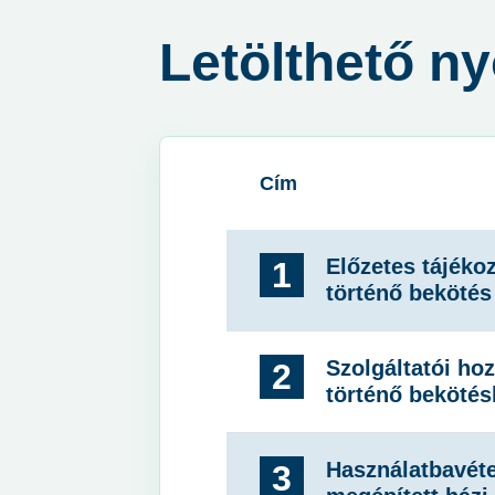
Letölthető n
Cím
Előzetes tájéko
1
történő bekötés 
Szolgáltatói ho
2
történő bekötés
Használatbavéte
3