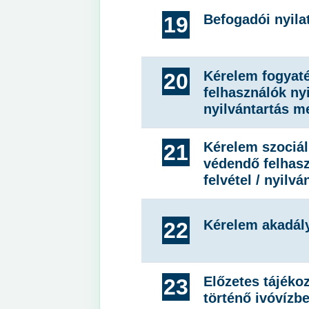
Befogadói nyila
19
Kérelem fogyaté
20
felhasználók nyi
nyilvántartás m
Kérelem szociál
21
védendő felhasz
felvétel / nyilv
Kérelem akadál
22
Előzetes tájéko
23
történő ivóvízb