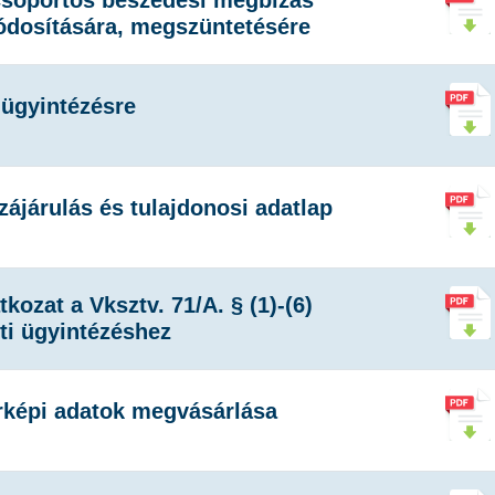
csoportos beszedési megbízás
módosítására, megszüntetésére
ügyintézésre
zájárulás és tulajdonosi adatlap
tkozat a Vksztv. 71/A. § (1)-(6)
ti ügyintézéshez
érképi adatok megvásárlása