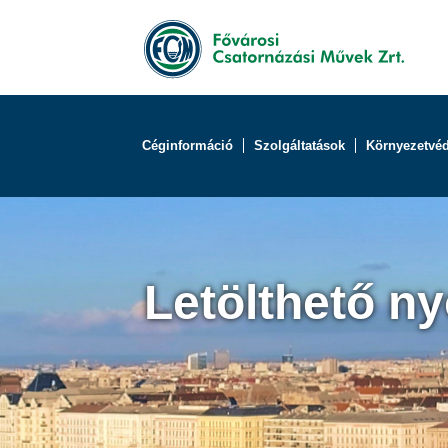
Céginformáció
Szolgáltatások
Környezetvé
Letölthető n