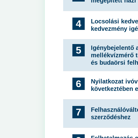
megépített házi
Locsolási kedv
4
kedvezmény igé
Igénybejelentő a
5
mellékvízmérő t
és budaörsi fel
Nyilatkozat ivó
6
következtében e
Felhasználóvált
7
szerződéshez