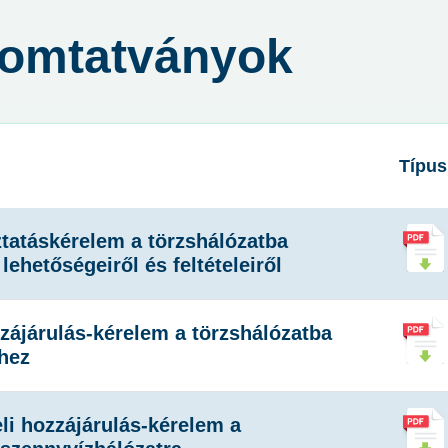
yomtatványok
Típus
ztatáskérelem a törzshálózatba
lehetőségeiről és feltételeiről
zzájárulás-kérelem a törzshálózatba
hez
li hozzájárulás-kérelem a