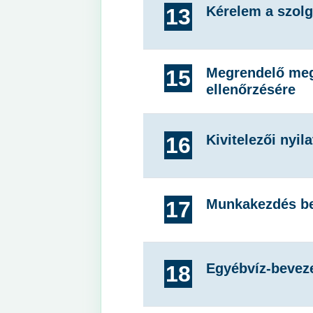
Kérelem a szolg
13
Megrendelő meg
15
ellenőrzésére
Kivitelezői nyil
16
Munkakezdés be
17
Egyébvíz-bevez
18