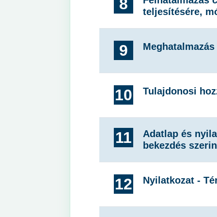
Felhatalmazás 
8
teljesítésére, 
Meghatalmazás 
9
Tulajdonosi hoz
10
Adatlap és nyila
11
bekezdés szerin
Nyilatkozat - T
12