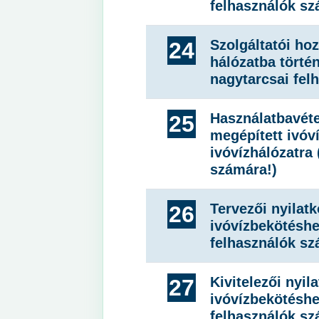
felhasználók sz
Szolgáltatói ho
24
hálózatba törté
nagytarcsai fel
Használatbavéte
25
megépített ivóv
ivóvízhálózatra
számára!)
Tervezői nyilat
26
ivóvízbekötéshe
felhasználók sz
Kivitelezői nyil
27
ivóvízbekötéshe
felhasználók sz