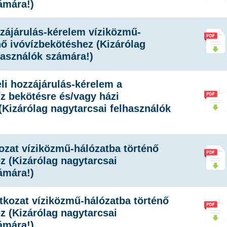
ámára!)
zzájárulás-kérelem víziközmű-
nő ivóvízbekötéshez (Kizárólag
használók számára!)
li hozzájárulás-kérelem a
íz bekötésre és/vagy házi
 (Kizárólag nagytarcsai felhasználók
kozat víziközmű-hálózatba történő
z (Kizárólag nagytarcsai
ámára!)
atkozat víziközmű-hálózatba történő
z (Kizárólag nagytarcsai
ámára!)