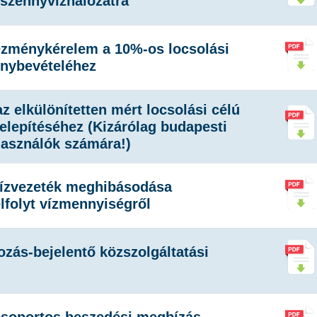
 szennyvízhálózatra
ezménykérelem a 10%-os locsolási
nybevételéhez
z elkülönítetten mért locsolási célú
elepítéséhez (Kizárólag budapesti
használók számára!)
vízvezeték meghibásodása
lfolyt vízmennyiségről
ozás-bejelentő közszolgáltatási