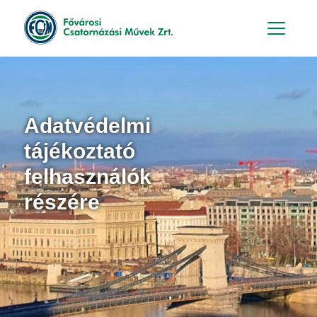
Hu
En
Adatvédelmi
tájékoztató
felhasználók
részére