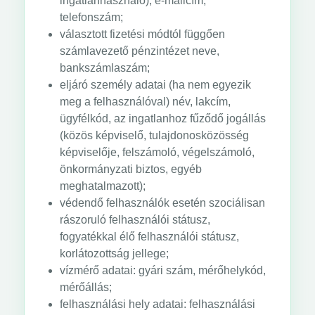
ingatlanhasználó), e-mailcím,
telefonszám;
választott fizetési módtól függően
számlavezető pénzintézet neve,
bankszámlaszám;
eljáró személy adatai (ha nem egyezik
meg a felhasználóval) név, lakcím,
ügyfélkód, az ingatlanhoz fűződő jogállás
(közös képviselő, tulajdonosközösség
képviselője, felszámoló, végelszámoló,
önkormányzati biztos, egyéb
meghatalmazott);
védendő felhasználók esetén szociálisan
rászoruló felhasználói státusz,
fogyatékkal élő felhasználói státusz,
korlátozottság jellege;
vízmérő adatai: gyári szám, mérőhelykód,
mérőállás;
felhasználási hely adatai: felhasználási