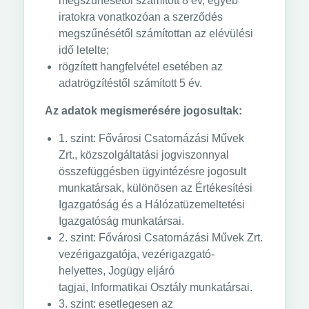
megszűnésétől számított 8 év, egyéb
iratokra vonatkozóan a szerződés
megszűnésétől számítottan az elévülési
idő letelte;
rögzített hangfelvétel esetében az
adatrögzítéstől számított 5 év.
Az adatok megismerésére jogosultak:
1. szint: Fővárosi Csatornázási Művek
Zrt., közszolgáltatási jogviszonnyal
összefüggésben ügyintézésre jogosult
munkatársak, különösen az Értékesítési
Igazgatóság és a Hálózatüzemeltetési
Igazgatóság munkatársai.
2. szint: Fővárosi Csatornázási Művek Zrt.
vezérigazgatója, vezérigazgató-
helyettes, Jogügy eljáró
tagjai, Informatikai Osztály munkatársai.
3. szint: esetlegesen az