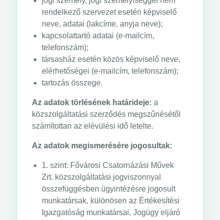
jogi személy, jogi személyiséggel nem
rendelkező szervezet esetén képviselő
neve, adatai (lakcíme, anyja neve);
kapcsolattartó adatai (e-mailcím,
telefonszám);
társasház esetén közös képviselő neve,
elérhetőségei (e-mailcím, telefonszám);
tartozás összege.
Az adatok törlésének határideje:
a
közszolgáltatási szerződés megszűnésétől
számítottan az elévülési idő letelte.
Az adatok megismerésére jogosultak:
1. szint: Fővárosi Csatornázási Művek
Zrt. közszolgáltatási jogviszonnyal
összefüggésben ügyintézésre jogosult
munkatársak, különösen az Értékesítési
Igazgatóság munkatársai, Jogügy eljáró