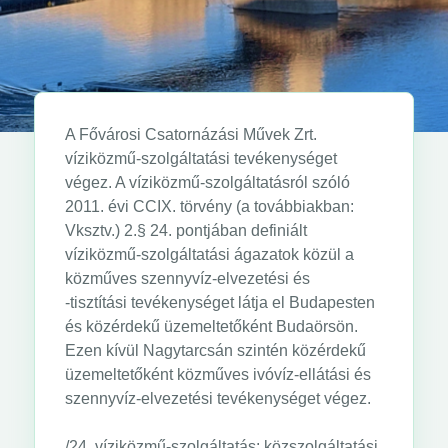
A Fővárosi Csatornázási Művek Zrt.
víziközmű-szolgáltatási tevékenységet
végez. A víziközmű-szolgáltatásról szóló
2011. évi CCIX. törvény (a továbbiakban:
Vksztv.) 2.§ 24. pontjában definiált
víziközmű-szolgáltatási ágazatok közül a
közműves szennyvíz-elvezetési és
-tisztítási tevékenységet látja el Budapesten
és közérdekű üzemeltetőként Budaörsön.
Ezen kívül Nagytarcsán szintén közérdekű
üzemeltetőként közműves ivóvíz-ellátási és
szennyvíz-elvezetési tevékenységet végez.
/24. víziközmű-szolgáltatás: közszolgáltatási