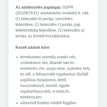
Az adatkezelés jogalapja:
GDPR
(2016/679 EU adatvédelmi rendelet) 6. cikk
(1) bekezdés b) pontja, szerződés
teljesítése, (1) bekezdés c) pontja, jogi
kötelezettség teljesítése, (1) bekezdés a)
pontja, az érintett hozzájárulása.
Kezelt adatok köre:
természetes személy esetén név,
születéskori név, állandó lakcím,
levelezési cím, anyja neve, születési hely
és idő, a felhasználó ingatlanhoz fűződő
jogállása (tulajdonos, bérlő,
haszonélvező, kezelő, egyéb
ingatlanhasználó), e-mailcím,
telefonszám;
választott fizetési módtól függően