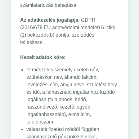
számlatartozás behajtása.
Az adatkezelés jogalapja:
GDPR
(2016/679 EU adatvédelmi rendelet) 6. cikk
(1) bekezdés b) pontja, szerződés
teljesítése.
Kezelt adatok köre:
természetes személy esetén név,
születéskori név, állandó lakcím,
levelezési cím, anyja neve, születési hely
és idő, a felhasználó ingatlanhoz fűződő
jogállása (tulajdonos, bérlő,
haszonélvező, kezelő, egyéb
ingatlanhasználó), e-mailcím,
telefonszám;
választott fizetési módtól függően
számlavezető pénzintézet neve,