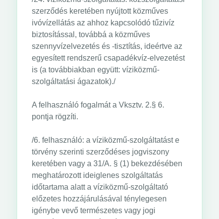
szerződés keretében nyújtott közműves
ivóvízellátás az ahhoz kapcsolódó tűzivíz
biztosítással, továbbá a közműves
szennyvízelvezetés és -tisztítás, ideértve az
egyesített rendszerű csapadékvíz-elvezetést
is (a továbbiakban együtt: víziközmű-
szolgáltatási ágazatok)./
A felhasználó fogalmát a Vksztv. 2.§ 6.
pontja rögzíti.
/6. felhasználó: a víziközmű-szolgáltatást e
törvény szerinti szerződéses jogviszony
keretében vagy a 31/A. § (1) bekezdésében
meghatározott ideiglenes szolgáltatás
időtartama alatt a víziközmű-szolgáltató
előzetes hozzájárulásával ténylegesen
igénybe vevő természetes vagy jogi