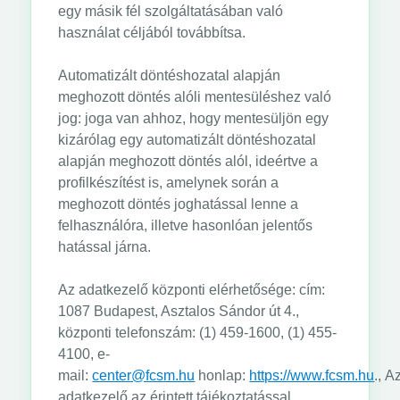
egy másik fél szolgáltatásában való
használat céljából továbbítsa.
Automatizált döntéshozatal alapján
meghozott döntés alóli mentesüléshez való
jog: joga van ahhoz, hogy mentesüljön egy
kizárólag egy automatizált döntéshozatal
alapján meghozott döntés alól, ideértve a
profilkészítést is, amelynek során a
meghozott döntés joghatással lenne a
felhasználóra, illetve hasonlóan jelentős
hatással járna.
Az adatkezelő központi elérhetősége: cím:
1087 Budapest, Asztalos Sándor út 4.,
központi telefonszám: (1) 459-1600, (1) 455-
4100, e-
mail:
center@fcsm.hu
honlap:
https://www.fcsm.hu
., A
adatkezelő az érintett tájékoztatással