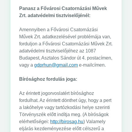
Panasz a Fővárosi Csatornázási Művek
Zrt. adatvédelmi tisztviselőjénél:
Amennyiben a Fővárosi Csatornázási
Művek Zrt. adatkezelésével problémája van,
forduljon a Fővárosi Csatornázási Művek Zrt.
adatvédelmi tisztviselőjéhez az 1087
Budapest, Asztalos Sándor út 4. postacímen,
vagy a
gdprhun@gmail.com
e-mailcímen.
Bírósághoz fordulás joga:
Az érintett jogorvoslatért bírósághoz
fordulhat. Az érintett dönthet úgy, hogy a pert
a lakóhelye vagy tartózkodási helye szerinti
Törvényszék előtt indítja meg. (A bíróságok
elérhetőségei:
http://birosag.hu
) Valamely
eljárás kezdeményezése előtt célszerű a