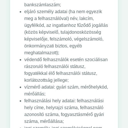
bankszámlaszám;
eljáró személy adatai (ha nem egyezik
meg a felhasználóval) név, lakcím,
ügyfélkód, az ingatlanhoz fűződő jogállás
(közös képviselő, tulajdonosközösség
képviselője, felszámoló, végelszámoló,
önkormányzati biztos, egyéb
meghatalmazott);
védendő felhasználók esetén szociálisan
rászoruló felhasználói státusz,
fogyatékkal élő felhasználói státusz,
korlátozottság jellege;
vízmérő adatai: gyári szám, mérőhelykód,
mérőállás;
felhasználási hely adatai: felhasználási
hely címe, helyrajzi száma, felhasználó
azonosító száma, fogyasztásmérő gyári
száma, mérőállása;