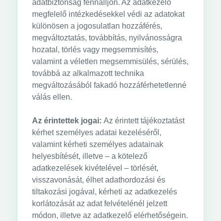
adatbiztonság fennálljon. Az adatkezelő
megfelelő intézkedésekkel védi az adatokat
különösen a jogosulatlan hozzáférés,
megváltoztatás, továbbítás, nyilvánosságra
hozatal, törlés vagy megsemmisítés,
valamint a véletlen megsemmisülés, sérülés,
továbbá az alkalmazott technika
megváltozásából fakadó hozzáférhetetlenné
válás ellen.
Az érintettek jogai:
Az érintett tájékoztatást
kérhet személyes adatai kezeléséről,
valamint kérheti személyes adatainak
helyesbítését, illetve – a kötelező
adatkezelések kivételével – törlését,
visszavonását, élhet adathordozási és
tiltakozási jogával, kérheti az adatkezelés
korlátozását az adat felvételénél jelzett
módon, illetve az adatkezelő elérhetőségein.