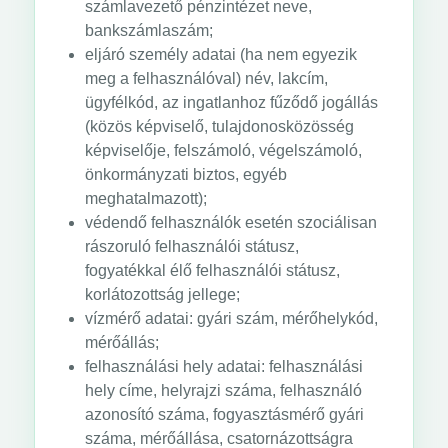
számlavezető pénzintézet neve,
bankszámlaszám;
eljáró személy adatai (ha nem egyezik
meg a felhasználóval) név, lakcím,
ügyfélkód, az ingatlanhoz fűződő jogállás
(közös képviselő, tulajdonosközösség
képviselője, felszámoló, végelszámoló,
önkormányzati biztos, egyéb
meghatalmazott);
védendő felhasználók esetén szociálisan
rászoruló felhasználói státusz,
fogyatékkal élő felhasználói státusz,
korlátozottság jellege;
vízmérő adatai: gyári szám, mérőhelykód,
mérőállás;
felhasználási hely adatai: felhasználási
hely címe, helyrajzi száma, felhasználó
azonosító száma, fogyasztásmérő gyári
száma, mérőállása, csatornázottságra