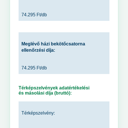
74.295 Ft/db
Meglévő házi bekötőcsatorna
ellenőrzési díja:
74.295 Ft/db
Térképszelvények adatértékelési
és másolási díja (bruttó):
Térképszelvény: