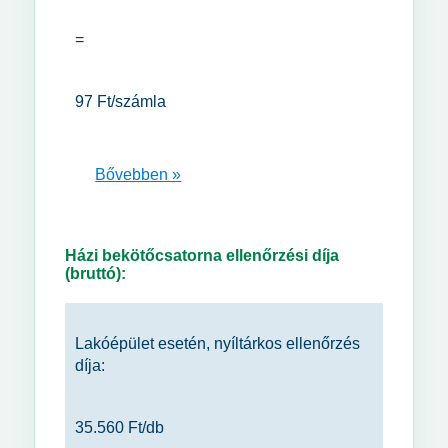
=
97 Ft/számla
Bővebben »
Házi bekötőcsatorna ellenőrzési díja
(bruttó):
Lakóépület esetén, nyíltárkos ellenőrzés
díja:
35.560 Ft/db