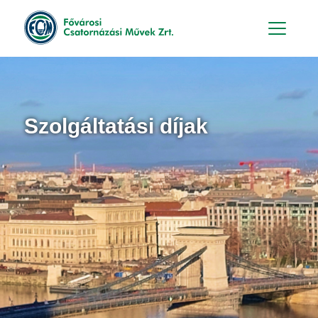
Hu
En
Szolgáltatási díjak