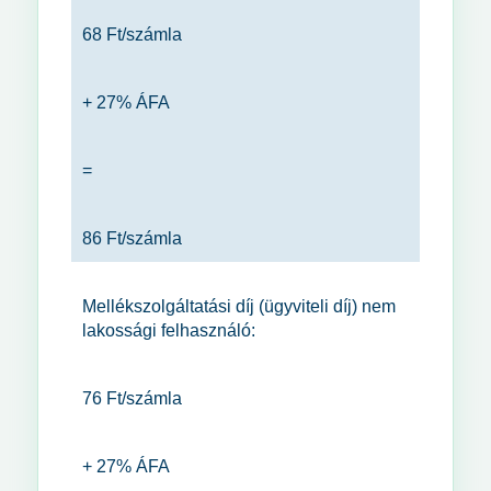
68 Ft/számla
+ 27% ÁFA
=
86 Ft/számla
Mellékszolgáltatási díj (ügyviteli díj) nem
lakossági felhasználó:
76 Ft/számla
+ 27% ÁFA