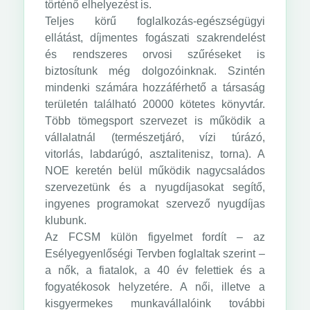
történő elhelyezést is.
Teljes körű foglalkozás-egészségügyi
ellátást, díjmentes fogászati szakrendelést
és rendszeres orvosi szűréseket is
biztosítunk még dolgozóinknak. Szintén
mindenki számára hozzáférhető a társaság
területén található 20000 kötetes könyvtár.
Több tömegsport szervezet is működik a
vállalatnál (természetjáró, vízi túrázó,
vitorlás, labdarúgó, asztalitenisz, torna). A
NOE keretén belül működik nagycsaládos
szervezetünk és a nyugdíjasokat segítő,
ingyenes programokat szervező nyugdíjas
klubunk.
Az FCSM külön figyelmet fordít – az
Esélyegyenlőségi Tervben foglaltak szerint –
a nők, a fiatalok, a 40 év felettiek és a
fogyatékosok helyzetére. A női, illetve a
kisgyermekes munkavállalóink további