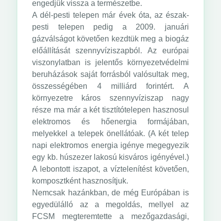
engedjük vissza a természetbe.
A dél-pesti telepen már évek óta, az észak-
pesti telepen pedig a 2009. januári
gázválságot követően kezdtük meg a biogáz
előállítását szennyvíziszapból. Az európai
viszonylatban is jelentős környezetvédelmi
beruházások saját forrásból valósultak meg,
összességében 4 milliárd forintért. A
környezetre káros szennyvíziszap nagy
része ma már a két tisztítótelepen hasznosul
elektromos és hőenergia formájában,
melyekkel a telepek önellátóak. (A két telep
napi elektromos energia igénye megegyezik
egy kb. húszezer lakosú kisváros igényével.)
A lebontott iszapot, a víztelenítést követően,
komposztként hasznosítjuk.
Nemcsak hazánkban, de még Európában is
egyedülálló az a megoldás, mellyel az
FCSM megteremtette a mezőgazdasági,