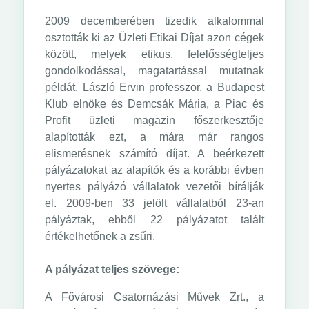
2009 decemberében tizedik alkalommal
osztották ki az Üzleti Etikai Díjat azon cégek
között, melyek etikus, felelősségteljes
gondolkodással, magatartással mutatnak
példát. László Ervin professzor, a Budapest
Klub elnöke és Demcsák Mária, a Piac és
Profit üzleti magazin főszerkesztője
alapították ezt, a mára már rangos
elismerésnek számító díjat. A beérkezett
pályázatokat az alapítók és a korábbi évben
nyertes pályázó vállalatok vezetői bírálják
el. 2009-ben 33 jelölt vállalatból 23-an
pályáztak, ebből 22 pályázatot talált
értékelhetőnek a zsűri.
A pályázat teljes szövege:
A Fővárosi Csatornázási Művek Zrt., a