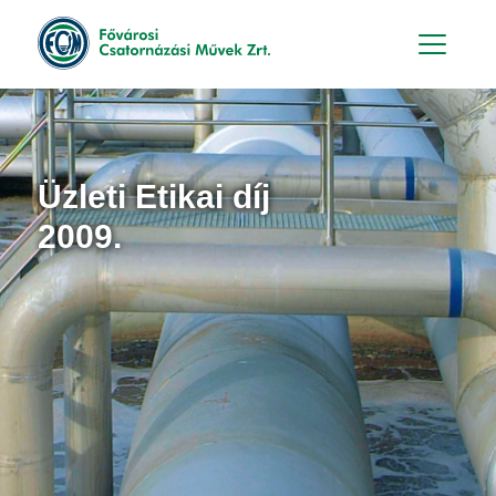
Hu
En
Üzleti Etikai díj
2009.