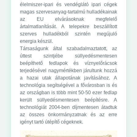
élelmiszer-ipari és vendéglátó ipari cégek
magas szervesanyag-tartalmú hulladékainak
az EU elvárásoknak megfelelő
ártalmatlanítását. A telepekre beszállított
szerves hulladékból szintén megújuló
energia készül.
Társaságunk által szabadalmaztatott, az
úttest szintjébe süllyedésmentesen
beépíthető fedlapok és víznyelőrácsok
terjedésével nagymértékben járultunk hozzá
a hazai utak állapotának javításához. A
technológia segítségével a fővárosban is és
az országban is több mint 50-50 ezer fedlap
került süllyedésmentesen beépítésre. A
technológiát 2004-ben díjmentesen átadtuk
az összes önkormányzatnak és az erre
igényt tartó útépítő cégeknek.