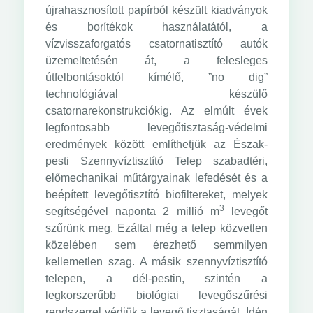
újrahasznosított papírból készült kiadványok
és borítékok használatától, a
vízvisszaforgatós csatornatisztító autók
üzemeltetésén át, a felesleges
útfelbontásoktól kímélő, ”no dig”
technológiával készülő
csatornarekonstrukciókig. Az elmúlt évek
legfontosabb levegőtisztaság-védelmi
eredmények között említhetjük az Észak-
pesti Szennyvíztisztító Telep szabadtéri,
előmechanikai műtárgyainak lefedését és a
beépített levegőtisztító biofiltereket, melyek
3
segítségével naponta 2 millió m
levegőt
szűrünk meg. Ezáltal még a telep közvetlen
közelében sem érezhető semmilyen
kellemetlen szag. A másik szennyvíztisztító
telepen, a dél-pestin, szintén a
legkorszerűbb biológiai levegőszűrési
rendszerrel védjük a levegő tisztaságát. Idén