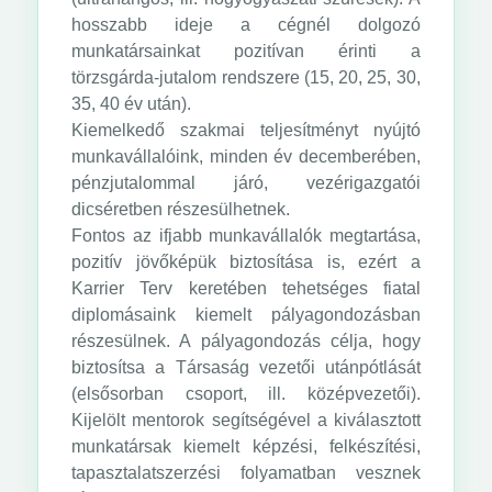
hosszabb ideje a cégnél dolgozó
munkatársainkat pozitívan érinti a
törzsgárda-jutalom rendszere (15, 20, 25, 30,
35, 40 év után).
Kiemelkedő szakmai teljesítményt nyújtó
munkavállalóink, minden év decemberében,
pénzjutalommal járó, vezérigazgatói
dicséretben részesülhetnek.
Fontos az ifjabb munkavállalók megtartása,
pozitív jövőképük biztosítása is, ezért a
Karrier Terv keretében tehetséges fiatal
diplomásaink kiemelt pályagondozásban
részesülnek. A pályagondozás célja, hogy
biztosítsa a Társaság vezetői utánpótlását
(elsősorban csoport, ill. középvezetői).
Kijelölt mentorok segítségével a kiválasztott
munkatársak kiemelt képzési, felkészítési,
tapasztalatszerzési folyamatban vesznek