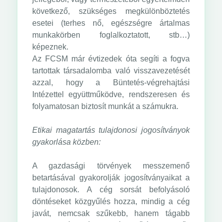
következő, szükséges megkülönböztetés
esetei (terhes nő, egészségre ártalmas
munkakörben foglalkoztatott, stb…)
képeznek.
Az FCSM már évtizedek óta segíti a fogva
tartottak társadalomba való visszavezetését
azzal, hogy a Büntetés-végrehajtási
Intézettel együttműködve, rendszeresen és
folyamatosan biztosít munkát a számukra.
Etikai magatartás tulajdonosi jogosítványok
gyakorlása közben:
A gazdasági törvények messzemenő
betartásával gyakorolják jogosítványaikat a
tulajdonosok. A cég sorsát befolyásoló
döntéseket közgyűlés hozza, mindig a cég
javát, nemcsak szűkebb, hanem tágabb