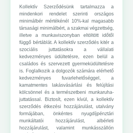
Kollektív Szerződésünk tartalmazza a
mindenkori rendelet szerinti országos
minimálbér mértékénél 10%-kal magasabb
társasági minimálbért, a szakmai végzettség,
illetve a munkaviszonyban eltöltött időtől
függő bértáblát. A kollektív szerződés kitér a
szociális juttatásokra a vállalati
kedvezményes üdültetésre, ezen belül a
családos és szervezett gyermeküdültetésre
is. Foglalkozik a dolgozók számára elérhető
kedvezményes fuvarlehetőséggel, a
kamatmentes lakásvásárlási és felújítási
kölcsönnel és a természetbeni munkaruha-
juttatással. Biztosít, ezen kívül, a kollektív
szerződés étkezési hozzájárulást, utalvány
formájában, önkéntes nyugdíjpénztári
munkáltatói hozzájárulást, albérleti
hozzájárulást, valamint munkásszállón