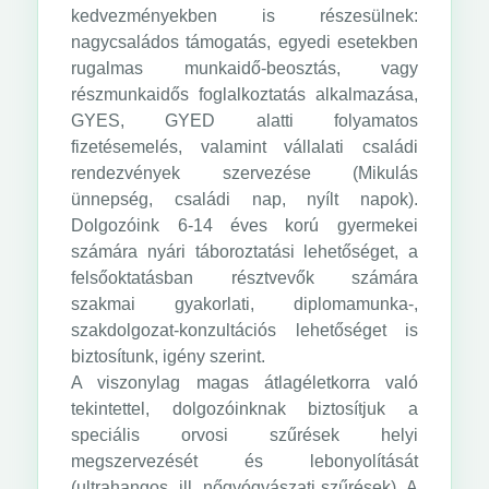
kedvezményekben is részesülnek:
nagycsaládos támogatás, egyedi esetekben
rugalmas munkaidő-beosztás, vagy
részmunkaidős foglalkoztatás alkalmazása,
GYES, GYED alatti folyamatos
fizetésemelés, valamint vállalati családi
rendezvények szervezése (Mikulás
ünnepség, családi nap, nyílt napok).
Dolgozóink 6-14 éves korú gyermekei
számára nyári táboroztatási lehetőséget, a
felsőoktatásban résztvevők számára
szakmai gyakorlati, diplomamunka-,
szakdolgozat-konzultációs lehetőséget is
biztosítunk, igény szerint.
A viszonylag magas átlagéletkorra való
tekintettel, dolgozóinknak biztosítjuk a
speciális orvosi szűrések helyi
megszervezését és lebonyolítását
(ultrahangos, ill. nőgyógyászati szűrések). A