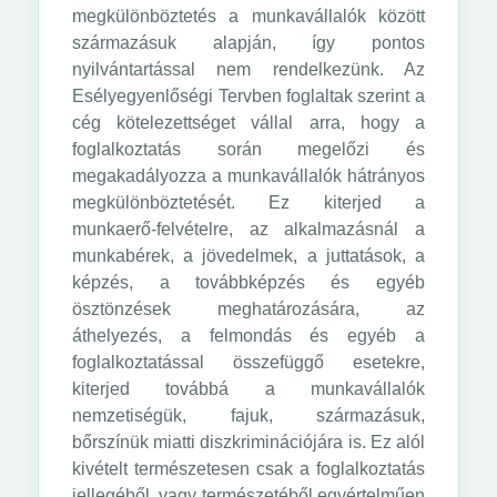
megkülönböztetés a munkavállalók között
származásuk alapján, így pontos
nyilvántartással nem rendelkezünk. Az
Esélyegyenlőségi Tervben foglaltak szerint a
cég kötelezettséget vállal arra, hogy a
foglalkoztatás során megelőzi és
megakadályozza a munkavállalók hátrányos
megkülönböztetését. Ez kiterjed a
munkaerő-felvételre, az alkalmazásnál a
munkabérek, a jövedelmek, a juttatások, a
képzés, a továbbképzés és egyéb
ösztönzések meghatározására, az
áthelyezés, a felmondás és egyéb a
foglalkoztatással összefüggő esetekre,
kiterjed továbbá a munkavállalók
nemzetiségük, fajuk, származásuk,
bőrszínük miatti diszkriminációjára is. Ez alól
kivételt természetesen csak a foglalkoztatás
jellegéből, vagy természetéből egyértelműen