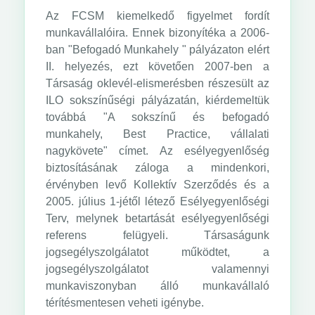
Az FCSM kiemelkedő figyelmet fordít
munkavállalóira. Ennek bizonyítéka a 2006-
ban "Befogadó Munkahely " pályázaton elért
II. helyezés, ezt követően 2007-ben a
Társaság oklevél-elismerésben részesült az
ILO sokszínűségi pályázatán, kiérdemeltük
továbbá "A sokszínű és befogadó
munkahely, Best Practice, vállalati
nagykövete" címet. Az esélyegyenlőség
biztosításának záloga a mindenkori,
érvényben levő Kollektív Szerződés és a
2005. július 1-jétől létező Esélyegyenlőségi
Terv, melynek betartását esélyegyenlőségi
referens felügyeli. Társaságunk
jogsegélyszolgálatot működtet, a
jogsegélyszolgálatot valamennyi
munkaviszonyban álló munkavállaló
térítésmentesen veheti igénybe.