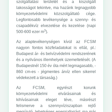
szolgáltatási területét és a kiszolgált
lakosságot tekintve, ma hazánk legnagyobb
környezetvédelmi közszolgáltató cége.
Legfontosabb tevékenysége a szenny- és
csapadékvíz elvezetése és kezelése (napi
3
500-600 ezer m
).
Az alaptevékenységen kívül az FCSM
nagyon fontos közfeladatokat is ellát, pl.:
Budapest ár- és belvízvédelmi rendszerének
és a nyilvános illemhelyek üzemeltetését. (A
Budapestnél 150 év óta mért legmagasabb, -
860 cm-es - jégmentes árvíz ellen sikerrel
védekezett a társaság.)
Az FCSM, egyrészt korunk
környezetvédelmi elvárásainak és
kihívásainak eleget téve, másrészt
felismerve a szennyvíziszapban rejlő
megújuló, lehetséges energiaforrást, ma már