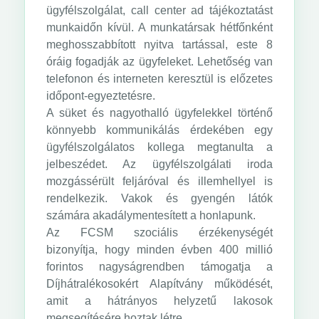
ügyfélszolgálat, call center ad tájékoztatást
munkaidőn kívül. A munkatársak hétfőnként
meghosszabbított nyitva tartással, este 8
óráig fogadják az ügyfeleket. Lehetőség van
telefonon és interneten keresztül is előzetes
időpont-egyeztetésre.
A süket és nagyothalló ügyfelekkel történő
könnyebb kommunikálás érdekében egy
ügyfélszolgálatos kollega megtanulta a
jelbeszédet. Az ügyfélszolgálati iroda
mozgássérült feljáróval és illemhellyel is
rendelkezik. Vakok és gyengén látók
számára akadálymentesített a honlapunk.
Az FCSM szociális érzékenységét
bizonyítja, hogy minden évben 400 millió
forintos nagyságrendben támogatja a
Díjhátralékosokért Alapítvány működését,
amit a hátrányos helyzetű lakosok
megsegítésére hoztak létre.