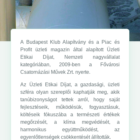
A Budapest Klub Alapítvány és a Piac és
Profit üzleti magazin által alapított Üzleti
Etikai Díjat, Nemzeti nagyvállalat
kategóriában, 2009-ben a Fővárosi
Csatornázási Művek Zrt. nyerte.
Az Üzleti Etikai Díjat, a gazdasági, üzleti
szféra olyan szereplői kaphatják meg, akik
tanúbizonyságot tettek arról, hogy saját
fejlesztéseik, működésük, fogyasztásuk,
költéseik fókuszába a természeti értékek
megőrzését, a klíma megvédését, a
harmonikus együttműködést, az
egyenlőtlenségek csökkentését állították.