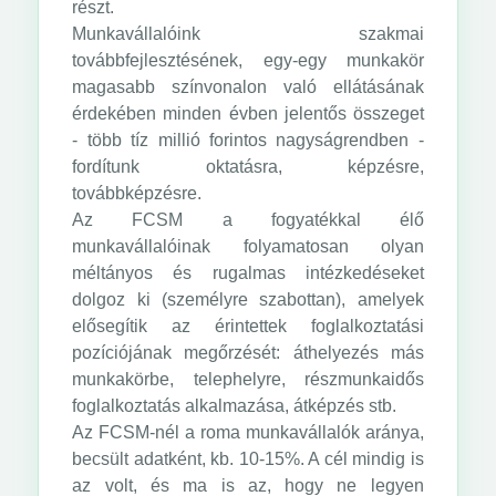
részt.
Munkavállalóink szakmai
továbbfejlesztésének, egy-egy munkakör
magasabb színvonalon való ellátásának
érdekében minden évben jelentős összeget
- több tíz millió forintos nagyságrendben -
fordítunk oktatásra, képzésre,
továbbképzésre.
Az FCSM a fogyatékkal élő
munkavállalóinak folyamatosan olyan
méltányos és rugalmas intézkedéseket
dolgoz ki (személyre szabottan), amelyek
elősegítik az érintettek foglalkoztatási
pozíciójának megőrzését: áthelyezés más
munkakörbe, telephelyre, részmunkaidős
foglalkoztatás alkalmazása, átképzés stb.
Az FCSM-nél a roma munkavállalók aránya,
becsült adatként, kb. 10-15%. A cél mindig is
az volt, és ma is az, hogy ne legyen