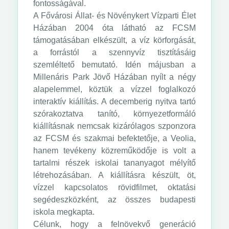
fontosságával.
A Fővárosi Állat- és Növénykert Vízparti Élet
Házában 2004 óta látható az FCSM
támogatásában elkészült, a víz körforgását,
a forrástól a szennyvíz tisztításáig
szemléltető bemutató. Idén májusban a
Millenáris Park Jövő Házában nyílt a négy
alapelemmel, köztük a vízzel foglalkozó
interaktív kiállítás. A decemberig nyitva tartó
szórakoztatva tanító, környezetformáló
kiállításnak nemcsak kizárólagos szponzora
az FCSM és szakmai befektetője, a Veolia,
hanem tevékeny közreműködője is volt a
tartalmi részek iskolai tananyagot mélyítő
létrehozásában. A kiállításra készült, öt,
vízzel kapcsolatos rövidfilmet, oktatási
segédeszközként, az összes budapesti
iskola megkapta.
Célunk, hogy a felnövekvő generáció