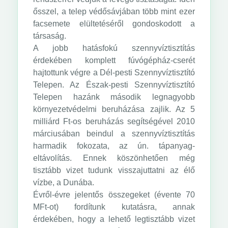
ősszel, a telep védősávjában több mint ezer
facsemete elültetéséről gondoskodott a
társaság.
A jobb hatásfokú szennyvíztisztítás
érdekében komplett fúvógépház-cserét
hajtottunk végre a Dél-pesti Szennyvíztisztító
Telepen. Az Észak-pesti Szennyvíztisztító
Telepen hazánk második legnagyobb
környezetvédelmi beruházása zajlik. Az 5
milliárd Ft-os beruházás segítségével 2010
márciusában beindul a szennyvíztisztítás
harmadik fokozata, az ún. tápanyag-
eltávolítás. Ennek köszönhetően még
tisztább vizet tudunk visszajuttatni az élő
vízbe, a Dunába.
Évről-évre jelentős összegeket (évente 70
MFt-ot) fordítunk kutatásra, annak
érdekében, hogy a lehető legtisztább vizet