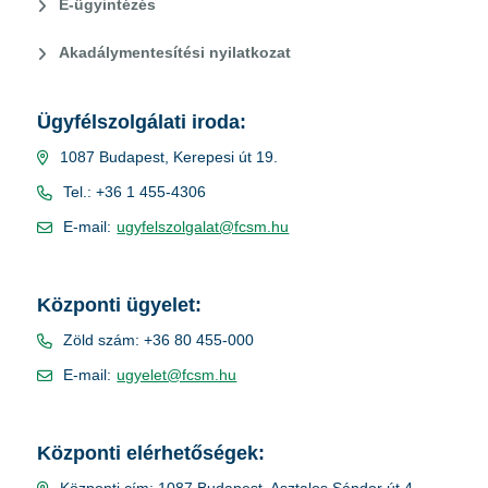
E-ügyintézés
Akadálymentesítési nyilatkozat
Ügyfélszolgálati iroda:
1087 Budapest, Kerepesi út 19.
Tel.: +36 1 455-4306
E-mail:
ugyfelszolgalat@fcsm.hu
Központi ügyelet:
Zöld szám: +36 80 455-000
E-mail:
ugyelet@fcsm.hu
Központi elérhetőségek:
Központi cím: 1087 Budapest, Asztalos Sándor út 4.