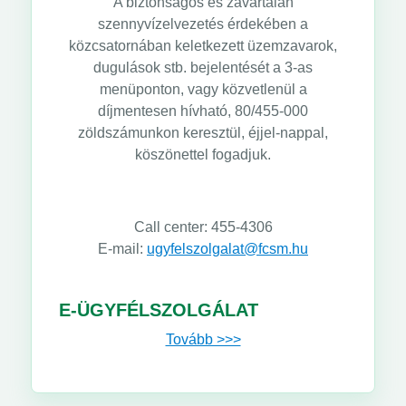
A biztonságos és zavartalan
szennyvízelvezetés érdekében a
közcsatornában keletkezett üzemzavarok,
dugulások stb. bejelentését a 3-as
menüponton, vagy közvetlenül a
díjmentesen hívható, 80/455-000
zöldszámunkon keresztül, éjjel-nappal,
köszönettel fogadjuk.
Call center: 455-4306
E-mail:
ugyfelszolgalat@fcsm.hu
E-ÜGYFÉLSZOLGÁLAT
Tovább >>>