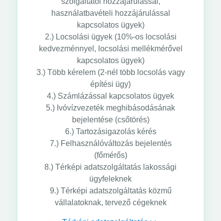
szolgáltatói hozzájárulással,
használatbavételi hozzájárulással
kapcsolatos ügyek)
2.) Locsolási ügyek (10%-os locsolási
kedvezménnyel, locsolási mellékmérővel
kapcsolatos ügyek)
3.) Több kérelem (2-nél több locsolás vagy
építési ügy)
4.) Számlázással kapcsolatos ügyek
5.) Ivóvízvezeték meghibásodásának
bejelentése (csőtörés)
6.) Tartozásigazolás kérés
7.) Felhasználóváltozás bejelentés
(főmérős)
8.) Térképi adatszolgáltatás lakossági
ügyfeleknek
9.) Térképi adatszolgáltatás közmű
vállalatoknak, tervező cégeknek