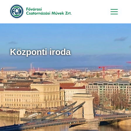
Hu
En
Központi iroda