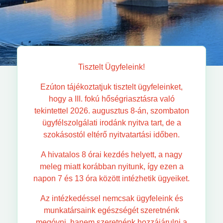
Tisztelt Ügyfeleink!
Ezúton tájékoztatjuk tisztelt ügyfeleinket,
hogy a III. fokú hőségriasztásra való
tekintettel 2026. augusztus 8-án, szombaton
ügyfélszolgálati irodánk nyitva tart, de a
szokásostól eltérő nyitvatartási időben.
A hivatalos 8 órai kezdés helyett, a nagy
meleg miatt korábban nyitunk, így ezen a
napon 7 és 13 óra között intézhetik ügyeiket.
Az intézkedéssel nemcsak ügyfeleink és
munkatársaink egészségét szeretnénk
megóvni, hanem szeretnénk hozzájárulni a