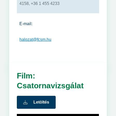
4158, +36 1 455 4233
E-mail:
halozat@fcsm.hu
Film:
Csatornavizsgálat
Letöltés