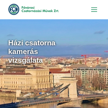
Hu
En
Házi csatorna
kamerás
vizsgálata