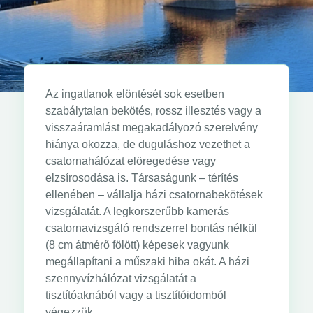
Az ingatlanok elöntését sok esetben
szabálytalan bekötés, rossz illesztés vagy a
visszaáramlást megakadályozó szerelvény
hiánya okozza, de duguláshoz vezethet a
csatornahálózat elöregedése vagy
elzsírosodása is. Társaságunk – térítés
ellenében – vállalja házi csatornabekötések
vizsgálatát. A legkorszerűbb kamerás
csatornavizsgáló rendszerrel bontás nélkül
(8 cm átmérő fölött) képesek vagyunk
megállapítani a műszaki hiba okát. A házi
szennyvízhálózat vizsgálatát a
tisztítóaknából vagy a tisztítóidomból
végezzük.