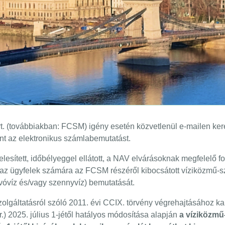
. (továbbiakban: FCSM) igény esetén közvetlenül e-mailen keresz
nt az elektronikus számlabemutatást.
elesített, időbélyeggel ellátott, a NAV elvárásoknak megfelel
ja az ügyfelek számára az FCSM részéről kibocsátott víziközmű-s
vóvíz és/vagy szennyvíz) bemutatását.
zolgáltatásról szóló 2011. évi CCIX. törvény végrehajtásához ka
) 2025. július 1-jétől hatályos módosítása alapján
a víziközmű