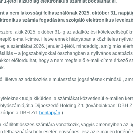
r 1-jétől kizárólag elektronikus számlát bocsáthat ki.
int a nem lakossági felhasználónak 2025. október 31. napjáig
ktronikus számla fogadására szolgáló elektronikus levelezé
szére, akik 2025. október 31-ig az adatközlési kötelezettségükn
eplő e-mail-címre, illetve ennek hiányában a közhiteles nyilván
meg a számlákat 2026. január 1-jétől, mindaddig, amíg más el
átállás – a jogszabályokkal összhangban a nyilvános adatbázis
 akkor előfordulhat, hogy a nem megfelelő e-mail-címre érkező 
ak.
dő, illetve az adatközlés elmulasztása jogsértésnek minősül, ame
eleknek tudja kiküldeni a számlákat közvetlenül e-mailen kere
olyószámláját a Díjbeszedő Holding Zrt. (továbbiakban: DBH Zrt.
ozódjon a DBH Zrt.
honlapján
.)
n kiállított összes számlára vonatkozik, vagyis amennyiben az 
den felhasználási hely esetén egységes lesz az e-mailen történő