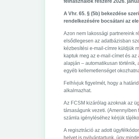
felhasználók részére 2026. januá
A Vhr. 65. § (5b) bekezdése szer
rendelkezésére bocsátani az ele
Azon nem lakossági partnereink ré
elsődlegesen az adatbázisban szer
kézbesítési e-mail-címre küldjük 
kaptuk meg az e-mail-címet és az 
alapján – automatikusan történik,
egyéb kellemetlenséget okozhatn
Felhívjuk figyelmét, hogy a határi
alkalmazhat.
Az FCSM kizárólag azoknak az ügyf
társaságunk vezeti. (Amennyiben f
számla igényléséhez kérjük tájék
A regisztráció az adott ügyfélkódo
helyet is nyilvántartunk, úgy min