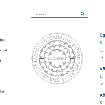
Üg
íjak
yagok
t
Kö
lat
Kö