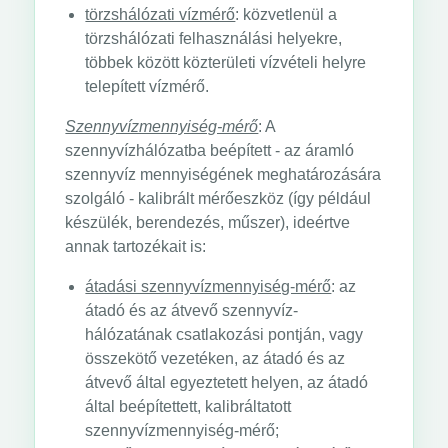
törzshálózati vízmérő
: közvetlenül a
törzshálózati felhasználási helyekre,
többek között közterületi vízvételi helyre
telepített vízmérő.
Szennyvízmennyiség-mérő
: A
szennyvízhálózatba beépített - az áramló
szennyvíz mennyiségének meghatározására
szolgáló - kalibrált mérőeszköz (így például
készülék, berendezés, műszer), ideértve
annak tartozékait is:
átadási szennyvízmennyiség-mérő
: az
átadó és az átvevő szennyvíz-
hálózatának csatlakozási pontján, vagy
összekötő vezetéken, az átadó és az
átvevő által egyeztetett helyen, az átadó
által beépítettett, kalibráltatott
szennyvízmennyiség-mérő;