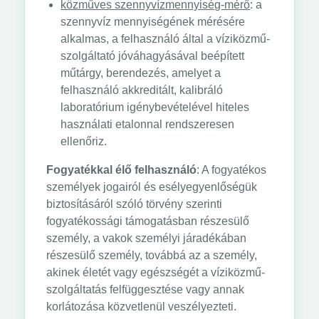
közműves szennyvízmennyiség-mérő
: a
szennyvíz mennyiségének mérésére
alkalmas, a felhasználó által a víziközmű-
szolgáltató jóváhagyásával beépített
műtárgy, berendezés, amelyet a
felhasználó akkreditált, kalibráló
laboratórium igénybevételével hiteles
használati etalonnal rendszeresen
ellenőriz.
Fogyatékkal élő felhasználó
: A fogyatékos
személyek jogairól és esélyegyenlőségük
biztosításáról szóló törvény szerinti
fogyatékossági támogatásban részesülő
személy, a vakok személyi járadékában
részesülő személy, továbbá az a személy,
akinek életét vagy egészségét a víziközmű-
szolgáltatás felfüggesztése vagy annak
korlátozása közvetlenül veszélyezteti.