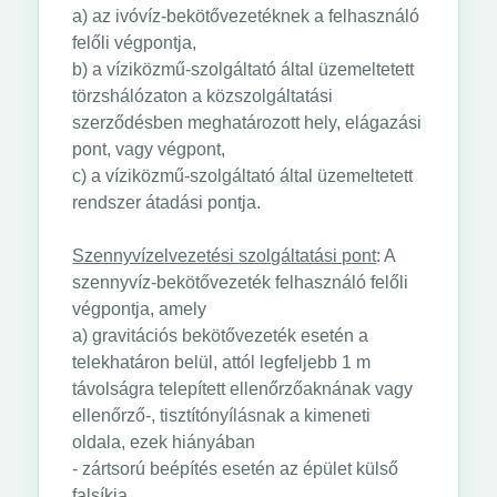
a) az ivóvíz-bekötővezetéknek a felhasználó
felőli végpontja,
b) a víziközmű-szolgáltató által üzemeltetett
törzshálózaton a közszolgáltatási
szerződésben meghatározott hely, elágazási
pont, vagy végpont,
c) a víziközmű-szolgáltató által üzemeltetett
rendszer átadási pontja.
Szennyvízelvezetési szolgáltatási pont
: A
szennyvíz-bekötővezeték felhasználó felőli
végpontja, amely
a) gravitációs bekötővezeték esetén a
telekhatáron belül, attól legfeljebb 1 m
távolságra telepített ellenőrzőaknának vagy
ellenőrző-, tisztítónyílásnak a kimeneti
oldala, ezek hiányában
- zártsorú beépítés esetén az épület külső
falsíkja,