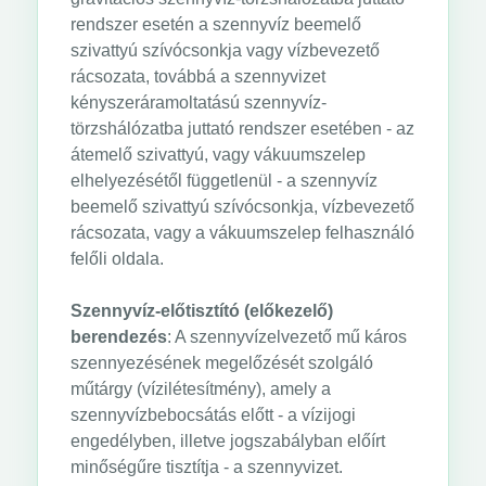
rendszer esetén a szennyvíz beemelő
szivattyú szívócsonkja vagy vízbevezető
rácsozata, továbbá a szennyvizet
kényszeráramoltatású szennyvíz-
törzshálózatba juttató rendszer esetében - az
átemelő szivattyú, vagy vákuumszelep
elhelyezésétől függetlenül - a szennyvíz
beemelő szivattyú szívócsonkja, vízbevezető
rácsozata, vagy a vákuumszelep felhasználó
felőli oldala.
Szennyvíz-előtisztító (előkezelő)
berendezés
: A szennyvízelvezető mű káros
szennyezésének megelőzését szolgáló
műtárgy (vízilétesítmény), amely a
szennyvízbebocsátás előtt - a vízijogi
engedélyben, illetve jogszabályban előírt
minőségűre tisztítja - a szennyvizet.