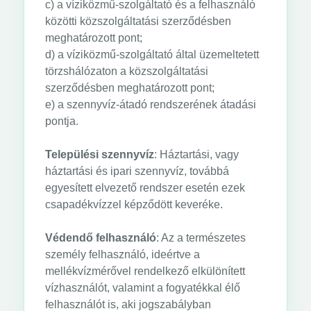
c) a víziközmű-szolgáltató és a felhasználó
közötti közszolgáltatási szerződésben
meghatározott pont;
d) a víziközmű-szolgáltató által üzemeltetett
törzshálózaton a közszolgáltatási
szerződésben meghatározott pont;
e) a szennyvíz-átadó rendszerének átadási
pontja.
Települési szennyvíz
: Háztartási, vagy
háztartási és ipari szennyvíz, továbbá
egyesített elvezető rendszer esetén ezek
csapadékvízzel képződött keveréke.
Védendő felhasználó
: Az a természetes
személy felhasználó, ideértve a
mellékvízmérővel rendelkező elkülönített
vízhasználót, valamint a fogyatékkal élő
felhasználót is, aki jogszabályban