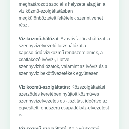
meghatározott szociális helyzete alapján a
víziközmű-szolgáltatásban
megkülönböztetett feltételek szerint vehet
részt.
Víziközmű-hálózat
: Az ivóvíz-törzshálózat, a
szennyvízelvezető törzshálózat a
kapcsolódó víziközmű rendszerelemek, a
csatlakozó ivóvíz-, illetve
szennyvízhálózatok, valamint az ivóvíz és a
szennyvíz bekötővezetékek együttesen.
Víziközmű-szolgáltatás:
Közszolgáltatási
szerződés keretében nyújtott közműves
szennyvízelvezetés és -tisztítás, ideértve az
egyesített rendszerű csapadékvíz-elvezetést
is.
Víziközmű-szolgáltató
: Az a víziközmű-