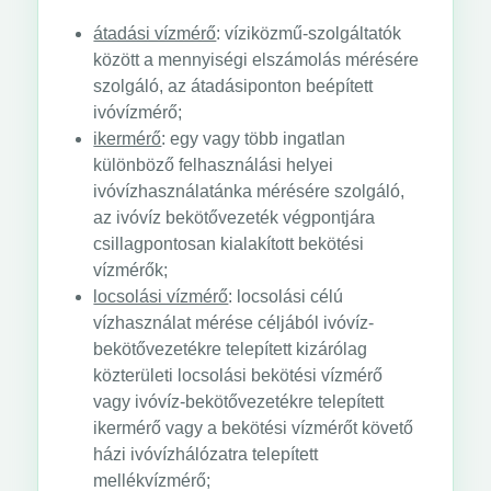
átadási vízmérő
: víziközmű-szolgáltatók
között a mennyiségi elszámolás mérésére
szolgáló, az átadásiponton beépített
ivóvízmérő;
ikermérő
: egy vagy több ingatlan
különböző felhasználási helyei
ivóvízhasználatánka mérésére szolgáló,
az ivóvíz bekötővezeték végpontjára
csillagpontosan kialakított bekötési
vízmérők;
locsolási vízmérő
: locsolási célú
vízhasználat mérése céljából ivóvíz-
bekötővezetékre telepített kizárólag
közterületi locsolási bekötési vízmérő
vagy ivóvíz-bekötővezetékre telepített
ikermérő vagy a bekötési vízmérőt követő
házi ivóvízhálózatra telepített
mellékvízmérő;