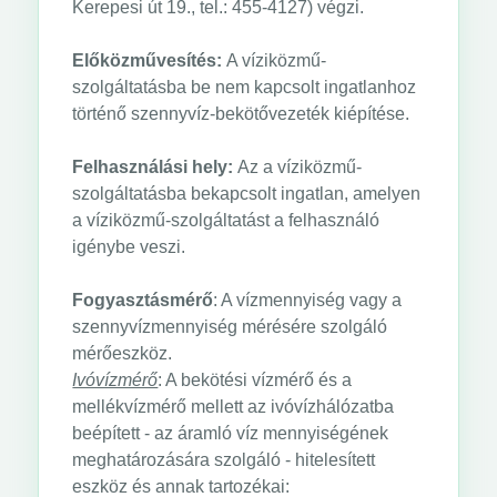
Kerepesi út 19., tel.: 455-4127) végzi.
Előközművesítés:
A víziközmű-
szolgáltatásba be nem kapcsolt ingatlanhoz
történő szennyvíz-bekötővezeték kiépítése.
Felhasználási hely:
Az a víziközmű-
szolgáltatásba bekapcsolt ingatlan, amelyen
a víziközmű-szolgáltatást a felhasználó
igénybe veszi.
Fogyasztásmérő
: A vízmennyiség vagy a
szennyvízmennyiség mérésére szolgáló
mérőeszköz.
Ivóvízmérő
: A bekötési vízmérő és a
mellékvízmérő mellett az ivóvízhálózatba
beépített - az áramló víz mennyiségének
meghatározására szolgáló - hitelesített
eszköz és annak tartozékai: