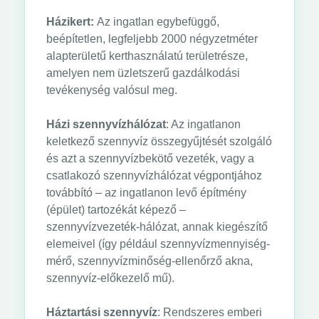
Házikert:
Az ingatlan egybefüggő,
beépítetlen, legfeljebb 2000 négyzetméter
alapterületű kerthasználatú területrésze,
amelyen nem üzletszerű gazdálkodási
tevékenység valósul meg.
Házi szennyvízhálózat
: Az ingatlanon
keletkező szennyvíz összegyűjtését szolgáló
és azt a szennyvízbekötő vezeték, vagy a
csatlakozó szennyvízhálózat végpontjához
továbbító – az ingatlanon levő építmény
(épület) tartozékát képező –
szennyvízvezeték-hálózat, annak kiegészítő
elemeivel (így például szennyvízmennyiség-
mérő, szennyvízminőség-ellenőrző akna,
szennyvíz-előkezelő mű).
Háztartási szennyvíz
: Rendszeres emberi