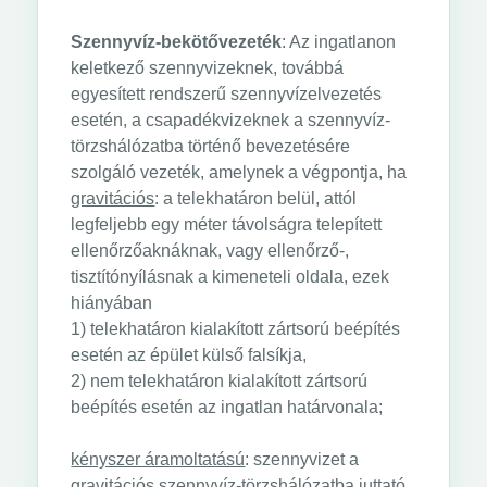
Szennyvíz-bekötővezeték
: Az ingatlanon
keletkező szennyvizeknek, továbbá
egyesített rendszerű szennyvízelvezetés
esetén, a csapadékvizeknek a szennyvíz-
törzshálózatba történő bevezetésére
szolgáló vezeték, amelynek a végpontja, ha
gravitációs
: a telekhatáron belül, attól
legfeljebb egy méter távolságra telepített
ellenőrzőaknáknak, vagy ellenőrző-,
tisztítónyílásnak a kimeneteli oldala, ezek
hiányában
1) telekhatáron kialakított zártsorú beépítés
esetén az épület külső falsíkja,
2) nem telekhatáron kialakított zártsorú
beépítés esetén az ingatlan határvonala;
kényszer áramoltatású
: szennyvizet a
gravitációs szennyvíz-törzshálózatba juttató