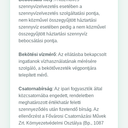
szennyvízelvezetés esetében a
szennyvízelvezetés szolgáltatási pontja,
nem közművel összegyűjtött háztartási
szennyvíz esetében pedig a nem közművel
összegyűjtött háztartási szennyvíz
bebocsátási pontja.
Bekötési vízmérő
: Az ellátásba bekapcsolt
ingatlanok vízhasználatának mérésére
szolgáló, a bekötővezeték végpontjára
telepített mérő.
Csatornabírság
: Az ipari fogyasztók által
közcsatornába engedett, rendeletben
meghatározott értékhatár feletti
szennyeződés után fizetendő bírság. Az
ellenőrzést a Fővárosi Csatornázási Művek
Zrt. Környezetvédelmi Osztálya (Bp., 1087