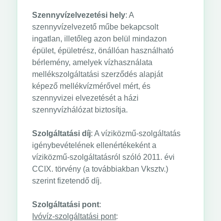
Szennyvízelvezetési hely
: A
szennyvízelvezető műbe bekapcsolt
ingatlan, illetőleg azon belül mindazon
épület, épületrész, önállóan használható
bérlemény, amelyek vízhasználata
mellékszolgáltatási szerződés alapját
képező mellékvízmérővel mért, és
szennyvizei elvezetését a házi
szennyvízhálózat biztosítja.
Szolgáltatási díj
: A víziközmű-szolgáltatás
igénybevételének ellenértékeként a
víziközmű-szolgáltatásról szóló 2011. évi
CCIX. törvény (a továbbiakban Vksztv.)
szerint fizetendő díj.
Szolgáltatási pont
:
Ivóvíz-szolgáltatási pont
: