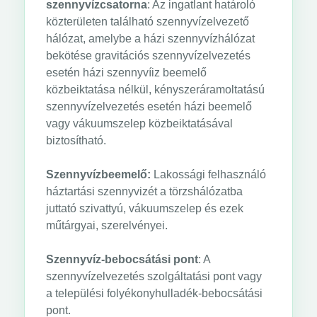
szennyvízcsatorna
: Az ingatlant határoló
közterületen található szennyvízelvezető
hálózat, amelybe a házi szennyvízhálózat
bekötése gravitációs szennyvízelvezetés
esetén házi szennyvíiz beemelő
közbeiktatása nélkül, kényszeráramoltatású
szennyvízelvezetés esetén házi beemelő
vagy vákuumszelep közbeiktatásával
biztosítható.
Szennyvízbeemelő:
Lakossági felhasználó
háztartási szennyvizét a törzshálózatba
juttató szivattyú, vákuumszelep és ezek
műtárgyai, szerelvényei.
Szennyvíz-bebocsátási pont
: A
szennyvízelvezetés szolgáltatási pont vagy
a települési folyékonyhulladék-bebocsátási
pont.