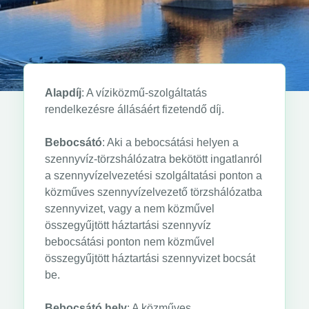
Alapdíj
: A víziközmű-szolgáltatás
rendelkezésre állásáért fizetendő díj.
Bebocsátó
: Aki a bebocsátási helyen a
szennyvíz-törzshálózatra bekötött ingatlanról
a szennyvízelvezetési szolgáltatási ponton a
közműves szennyvízelvezető törzshálózatba
szennyvizet, vagy a nem közművel
összegyűjtött háztartási szennyvíz
bebocsátási ponton nem közművel
összegyűjtött háztartási szennyvizet bocsát
be.
Bebocsátó hely
: A közműves