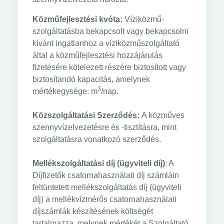
Közműfejlesztési kvóta:
Víziközmű-
szolgáltatásba bekapcsolt vagy bekapcsolni
kívánt ingatlanhoz a víziközműszolgáltató
által a közműfejlesztési hozzájárulás
fizetésére kötelezett részére biztosított vagy
biztosítandó kapacitás, amelynek
3
mértékegysége: m
/nap.
Közszolgáltatási Szerződés:
A közműves
szennyvízelvezetésre és -tisztításra, mint
szolgáltatásra vonatkozó szerződés.
Mellékszolgáltatási díj (ügyviteli díj)
: A
Díjfizetők csatornahasználati díj számláin
feltüntetett mellékszolgáltatás díj (ügyviteli
díj) a mellékvízmérős csatornahasználati
díjszámlák készítésének költségét
tartalmazza, melynek mértékét a Szolgáltató