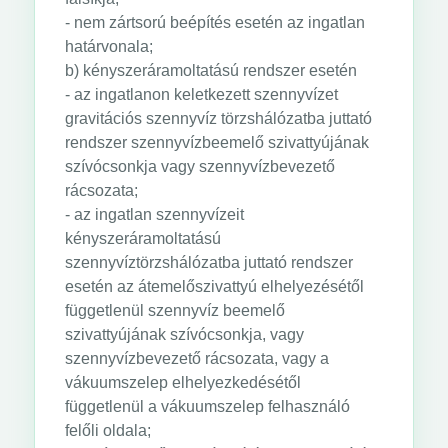
- nem zártsorú beépítés esetén az ingatlan
határvonala;
b) kényszeráramoltatású rendszer esetén
- az ingatlanon keletkezett szennyvízet
gravitációs szennyvíz törzshálózatba juttató
rendszer szennyvízbeemelő szivattyújának
szívócsonkja vagy szennyvízbevezető
rácsozata;
- az ingatlan szennyvízeit
kényszeráramoltatású
szennyvíztörzshálózatba juttató rendszer
esetén az átemelőszivattyú elhelyezésétől
függetlenül szennyvíz beemelő
szivattyújának szívócsonkja, vagy
szennyvízbevezető rácsozata, vagy a
vákuumszelep elhelyezkedésétől
függetlenül a vákuumszelep felhasználó
felőli oldala;