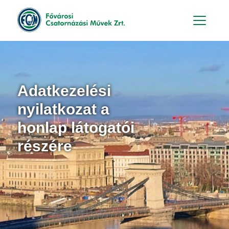
Hu
En
Adatkezelési
nyilatkozat a
honlap látogatói
részére