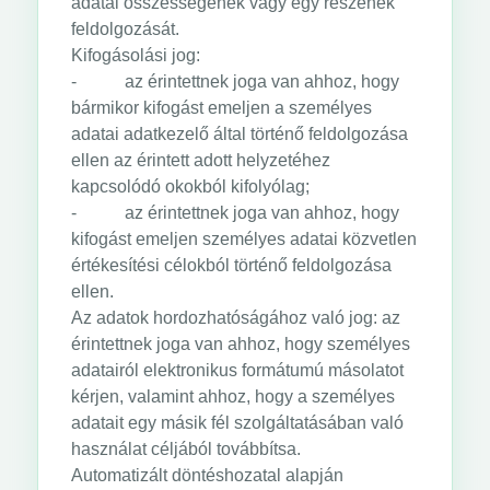
adatai összességének vagy egy részének
feldolgozását.
Kifogásolási jog:
- az érintettnek joga van ahhoz, hogy
bármikor kifogást emeljen a személyes
adatai adatkezelő által történő feldolgozása
ellen az érintett adott helyzetéhez
kapcsolódó okokból kifolyólag;
- az érintettnek joga van ahhoz, hogy
kifogást emeljen személyes adatai közvetlen
értékesítési célokból történő feldolgozása
ellen.
Az adatok hordozhatóságához való jog: az
érintettnek joga van ahhoz, hogy személyes
adatairól elektronikus formátumú másolatot
kérjen, valamint ahhoz, hogy a személyes
adatait egy másik fél szolgáltatásában való
használat céljából továbbítsa.
Automatizált döntéshozatal alapján