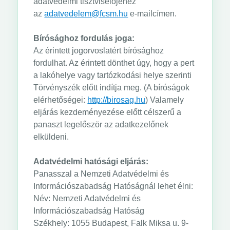
adatvédelmi tisztviselőjéhez
az
adatvedelem@fcsm.hu
e-mailcímen.
Bírósághoz fordulás joga:
Az érintett jogorvoslatért bírósághoz
fordulhat. Az érintett dönthet úgy, hogy a pert
a lakóhelye vagy tartózkodási helye szerinti
Törvényszék előtt indítja meg. (A bíróságok
elérhetőségei:
http://birosag.hu
) Valamely
eljárás kezdeményezése előtt célszerű a
panaszt legelőször az adatkezelőnek
elküldeni.
Adatvédelmi hatósági eljárás:
Panasszal a Nemzeti Adatvédelmi és
Információszabadság Hatóságnál lehet élni:
Név: Nemzeti Adatvédelmi és
Információszabadság Hatóság
Székhely: 1055 Budapest, Falk Miksa u. 9-