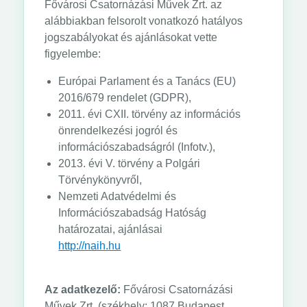
Fővárosi Csatornázási Művek Zrt. az
alábbiakban felsorolt vonatkozó hatályos
jogszabályokat és ajánlásokat vette
figyelembe:
Európai Parlament és a Tanács (EU)
2016/679 rendelet (GDPR),
2011. évi CXII. törvény az információs
önrendelkezési jogról és
információszabadságról (Infotv.),
2013. évi V. törvény a Polgári
Törvénykönyvről,
Nemzeti Adatvédelmi és
Információszabadság Hatóság
határozatai, ajánlásai
http://naih.hu
Az adatkezelő:
Fővárosi Csatornázási
Művek Zrt. (székhely: 1087 Budapest,