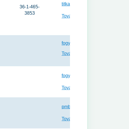
titkarsag@nfo.bfkh.gov.hu
36-1-465-
3853
Tovább a weboldalra
fogyasztovedelem@bfkh.gov.hu
Tovább a weboldalra
fogyved@pest.gov.hu
Tovább a weboldalra
pmbekelteto@pmkik.hu
Tovább a weboldalra