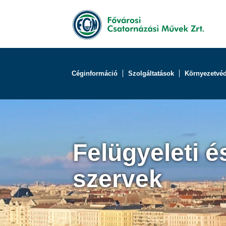
Céginformáció
Szolgáltatások
Környezetvé
Felügyeleti é
szervek