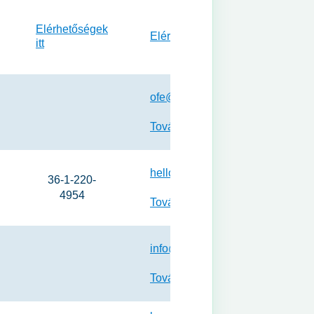
Elérhetőségek
Elérhetőségek itt
itt
ofe@kozugyes.hu
Tovább a weboldalra
hello@mtto.hu
36-1-220-
4954
Tovább a weboldalra
info@letesz.hu
Tovább a weboldalra