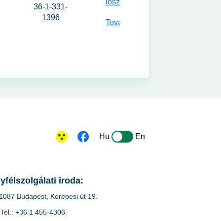
losz@losz.hu
36-1-331-
1396
Tovább a weboldalra
Hu
En
yfélszolgálati iroda:
1087 Budapest, Kerepesi út 19.
Tel.: +36 1 455-4306