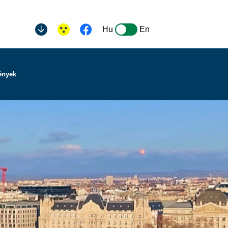
Hu
En
ények