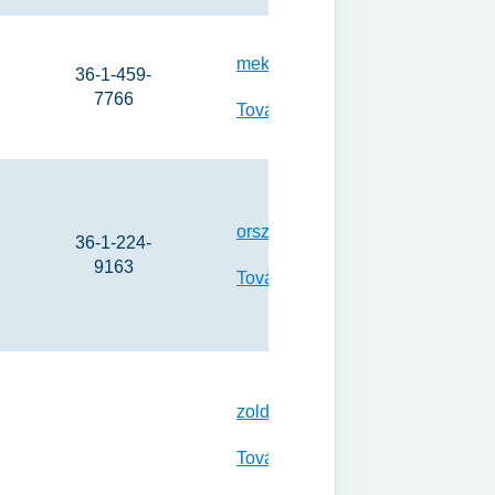
mekh@mekh.hu
36-1-459-
7766
Tovább a weboldalra
orszagoszoldhatosag@pest.gov.
36-1-224-
9163
Tovább a weboldalra
zoldhatosag@pest.gov.hu
Tovább a weboldalra