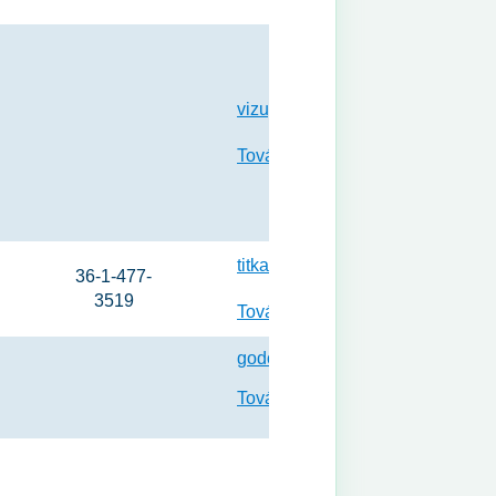
vizugy.hatosag@pest.gov.hu
Tovább a weboldalra
titkarsag@kdvvizig.hu
36-1-477-
3519
Tovább a weboldalra
godollo@pest.gov.hu
Tovább a weboldalra