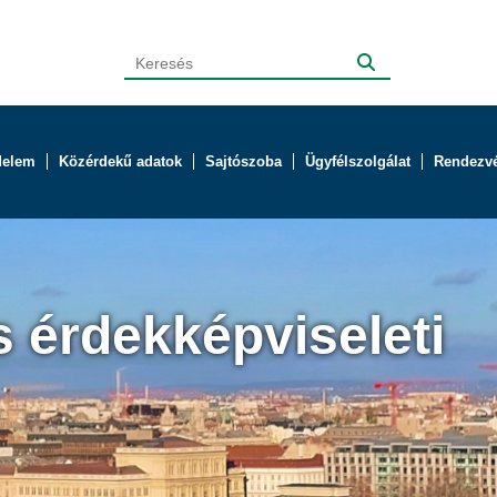
delem
Közérdekű adatok
Sajtószoba
Ügyfélszolgálat
Rendezv
s érdekképviseleti