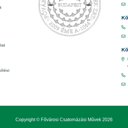
t
Kö
lat
Kö
ítési
Copyright © Fővárosi Csatornázási Művek 2026