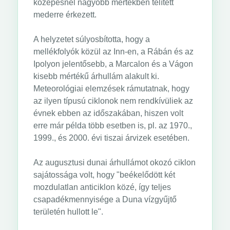
közepesnél nagyobb mértékben telített
mederre érkezett.
A helyzetet súlyosbította, hogy a
mellékfolyók közül az Inn-en, a Rábán és az
Ipolyon jelentősebb, a Marcalon és a Vágon
kisebb mértékű árhullám alakult ki.
Meteorológiai elemzések rámutatnak, hogy
az ilyen típusú ciklonok nem rendkívüliek az
évnek ebben az időszakában, hiszen volt
erre már példa több esetben is, pl. az 1970.,
1999., és 2000. évi tiszai árvizek esetében.
Az augusztusi dunai árhullámot okozó ciklon
sajátossága volt, hogy "beékelődött két
mozdulatlan anticiklon közé, így teljes
csapadékmennyisége a Duna vízgyűjtő
területén hullott le".