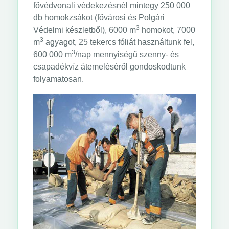
fővédvonali védekezésnél mintegy 250 000
db homokzsákot (fővárosi és Polgári
3
Védelmi készletből), 6000 m
homokot, 7000
3
m
agyagot, 25 tekercs fóliát használtunk fel,
3
600 000 m
/nap mennyiségű szenny- és
csapadékvíz átemeléséről gondoskodtunk
folyamatosan.