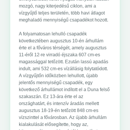
mozgó, nagy kiterjedésű ciklon, ami a
vízgyűjtő teljes területén, több havi átlagot
meghaladó mennyiségű csapadékot hozott.
A folyamatosan lehulló csapadék
következtében augusztus 10-én árhullám
érte el a főváros térségét, amely augusztus
11-éről 12-re virradó éjszaka 607 cm-es
magassággal tetőzött. Ezután lassú apadás
indult, ami 532 cm-es vízállásig folytatódott.
A vízgyűjtőn időközben lehullott, újabb
jelentős mennyiségű csapadék, egy
következő árhullámot indított el a Duna felső
szakaszán. Ez 13-ára érte el az
országhatárt, és intenzív áradás mellett
augusztus 18-19-én tetőzött 848 cm-es
vízszinttel a fővárosban. Az újabb árhullám
kialakulását elősegítette, hogy az,