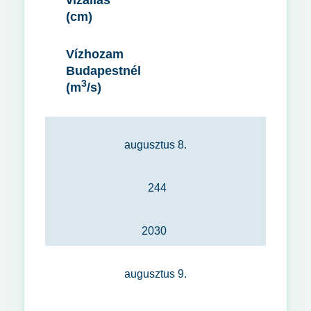
vízállás
(cm)
Vízhozam
Budapestnél
3
(m
/s)
augusztus 8.
244
2030
augusztus 9.