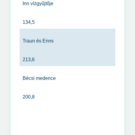
Inn vízgyűjtője
134,5
Traun és Enns
213,6
Bécsi medence
200,8