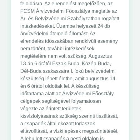
feloldásra. Az elrendelést megelőzően, az
FCSM Árvízvédelmi Főosztálya megtette az
Ár- és Belvízvédelmi Szabályzatban rögzített
intézkedéseket. Üzembe helyezett 24 db
árvízvédelmi átemelő állomást. Az
elrendelés időszakában rendkívüli esemény
nem történt, további intézkedések
megtételére nem volt szükség. Augusztus
13-án 6 órától Észak-Buda, Közép-Buda,
Dél-Buda szakaszaira I. fokú belvízvédelmi
készültség lépett életbe, amit augusztus 14-
én 6 órától oldottak fel. A készültség
időtartama alatt az Árvízvédelmi Főosztály
célgépek segítségével folyamatosan
végezte az érintett területek
kisvízfolyásainak szükség szerinti tisztítását,
a csapadék által okozott torlaszok
eltávolítását, a vízkilépések megszüntetését.
A lehullott csapadék a pesti oldalon is