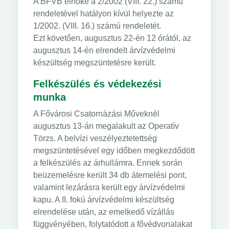
A BFVB elnöke a 2/2002 (VIII. 22.) számú
rendeletével hatályon kívül helyezte az
1/2002. (VIII. 16.) számú rendeletét.
Ezt követően, augusztus 22-én 12 órától, az
augusztus 14-én elrendelt árvízvédelmi
készültség megszüntetésre került.
Felkészülés és védekezési
munka
A Fővárosi Csatornázási Műveknél
augusztus 13-án megalakult az Operatív
Törzs. A belvízi veszélyeztetettség
megszüntetésével egy időben megkezdődött
a felkészülés az árhullámra. Ennek során
beüzemelésre került 34 db átemelési pont,
valamint lezárásra került egy árvízvédelmi
kapu. A II. fokú árvízvédelmi készültség
elrendelése után, az emelkedő vízállás
függvényében, folytatódott a fővédvonalakat