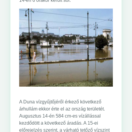
14-én 6 órakor került sor.
A Duna vízgyűjtőjéről érkező következő
árhullám ekkor érte el az ország területét.
Augusztus 14-én 584 cm-es vízállással
kezdődött a következő áradás. A 15-ei
előrejelzés szerint, a várható tetőző vízszint