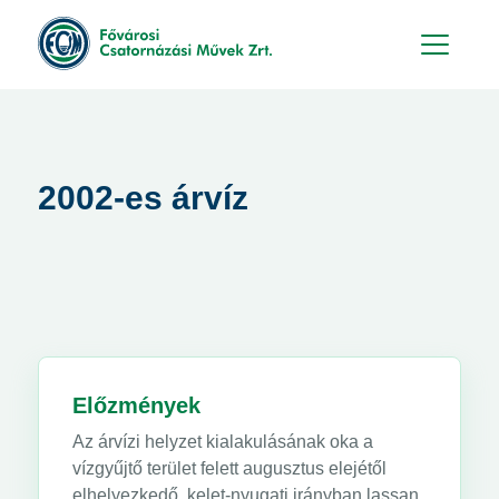
Hu
En
2002-es árvíz
Előzmények
Az árvízi helyzet kialakulásának oka a
vízgyűjtő terület felett augusztus elejétől
elhelyezkedő, kelet-nyugati irányban lassan