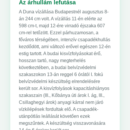
Az árhullám lefutása
A Duna vízállása Budapestnél augusztus 8-
án 244 cm volt. A vízállás 11-én elérte az
598 cm-t, majd 12-ére virradó éjszaka 607
cm-rel tetőzött. Ezzel párhuzamosan, a
főváros térségében, intenzív csapadékhullás
kezdődött, ami változó erővel egészen 12-én
estig tartott. A budai kisvízfolyásokat érő,
hosszan tartó, nagy megterhelés
következtében, a budai belvízvédelmi
szakaszokon 13-án reggel 6 órától I. fokú
belvízvédelmi készültség elrendelésére
került sor. A kisvízfolyások kapacitáshiányos
szakaszain (III., Kőbánya úti árok I. ág, III.,
Csillaghegyi árok) anyagi kárral nem járó
vízkilépések fordultak elő. A csapadék-
utánpótlás leállását követően ezek
megszűntek. A készültség visszavonására