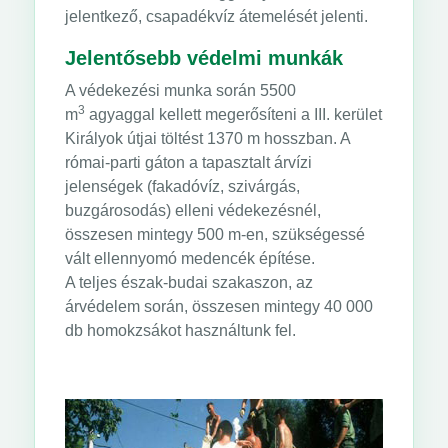
jelentkező, csapadékvíz átemelését jelenti.
Jelentősebb védelmi munkák
A védekezési munka során 5500
3
m
agyaggal kellett megerősíteni a III. kerület
Királyok útjai töltést 1370 m hosszban. A
római-parti gáton a tapasztalt árvízi
jelenségek (fakadóvíz, szivárgás,
buzgárosodás) elleni védekezésnél,
összesen mintegy 500 m-en, szükségessé
vált ellennyomó medencék építése.
A teljes észak-budai szakaszon, az
árvédelem során, összesen mintegy 40 000
db homokzsákot használtunk fel.