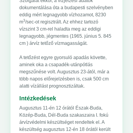
Szolgálat ekkor, a vízjelzési adatok
dokumentálása óta a budapesti szelvényben
eddig mért legnagyobb vízhozamot, 8230
3
m
/sec-ot regisztrált. Az ehhez tartozó
vízszint 3 cm-rel haladta meg az eddigi
legnagyobb, jégmentes (1965. június 5. 845
cm ) árvíz tetőző vízmagasságát.
A tetőzést egyre gyorsuló apadás követte,
aminek oka a csapadék-utánpótlás
megszűnése volt. Augusztus 23-ától, már a
több napos előrejelzésben is, csak 500 cm
alatti vízállást prognosztizáltak.
Intézkedések
Augusztus 11-én 12 órától Észak-Buda,
Közép-Buda, Dél-Buda szakaszaira I. fokú
árvízvédelmi készültséget rendeltek el. A
készültség augusztus 12-én 18 órától került