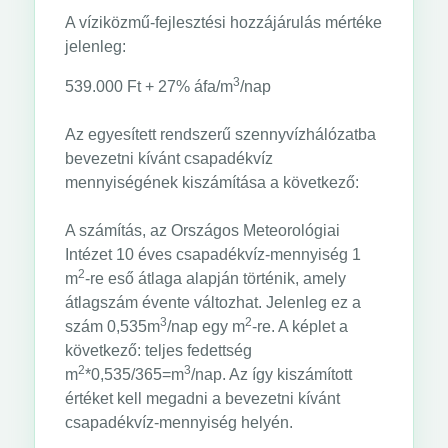
A víziközmű-fejlesztési hozzájárulás mértéke
jelenleg:
3
539.000 Ft + 27% áfa/m
/nap
Az egyesített rendszerű szennyvízhálózatba
bevezetni kívánt csapadékvíz
mennyiségének kiszámítása a következő:
A számítás, az Országos Meteorológiai
Intézet 10 éves csapadékvíz-mennyiség 1
2
m
-re eső átlaga alapján történik, amely
átlagszám évente változhat. Jelenleg ez a
3
2
szám 0,535m
/nap egy m
-re. A képlet a
következő: teljes fedettség
2
3
m
*0,535/365=m
/nap. Az így kiszámított
értéket kell megadni a bevezetni kívánt
csapadékvíz-mennyiség helyén.