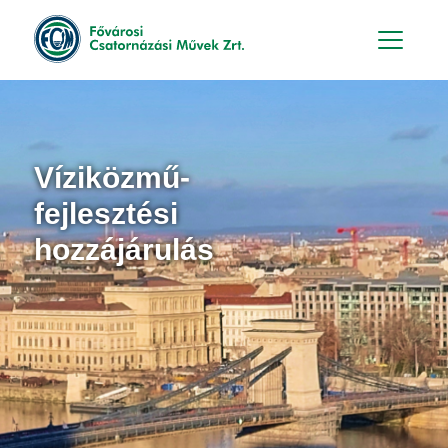
Hu
En
Víziközmű-
fejlesztési
hozzájárulás