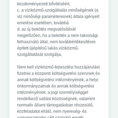
kezdeményezett bővítéséért,
c. a víziközmű-szolgáltatás minőségének (a
víz minőségi paramétereinek) általa igényelt
emelése esetében, továbbá
d. az új bekötés megvalósítását
megelőzően, ha a bekötés a nem lakossági
felhasználó által, nem továbbértékesítésre
épített újépítésű lakás víziközmű-
szolgáltatását szolgálja.
Nem kell víziközmű-fejlesztési hozzájárulást
fizetnie a központi költségvetési szervnek és
annak költségvetési intézményének, a helyi
önkormányzatnak és annak költségvetési
intézményének, a jogi személyiséggel
rendelkező vallási közösségnek, valamint
normatív állami támogatásban részesülő,
közfeladatot ellátó, nem nyereség- és
vagyonszerzési célt szolgáló egyéb