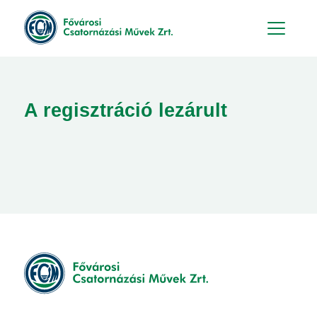
Hu
En
A regisztráció lezárult