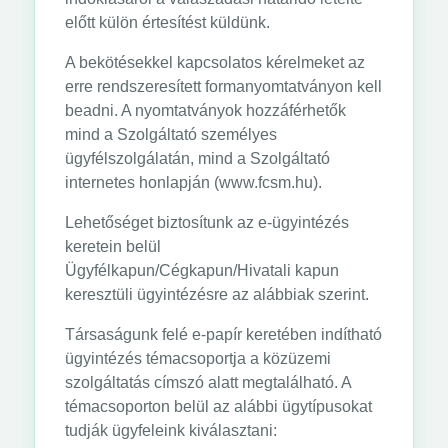
előtt külön értesítést küldünk.
A bekötésekkel kapcsolatos kérelmeket az
erre rendszeresített formanyomtatványon kell
beadni. A nyomtatványok hozzáférhetők
mind a Szolgáltató személyes
ügyfélszolgálatán, mind a Szolgáltató
internetes honlapján (www.fcsm.hu).
Lehetőséget biztosítunk az e-ügyintézés
keretein belül
Ügyfélkapun/Cégkapun/Hivatali kapun
keresztüli ügyintézésre az alábbiak szerint.
Társaságunk felé e-papír keretében indítható
ügyintézés témacsoportja a közüzemi
szolgáltatás címszó alatt megtalálható. A
témacsoporton belül az alábbi ügytípusokat
tudják ügyfeleink kiválasztani: