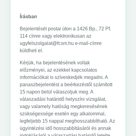
Írásban
Bejelentését postai úton a 1426 Bp., 72 Pf.
114 címre vagy elektronikusan az
ugyfelszolgalat@fcsm.hu e-mail-címre
küldheti el.
Kérjük, ha bejelentésének voltak
előzményei, az ezekkel kapcsolatos
információkat is szíveskedjék megadni. A
panaszbejelentést a beérkezéstől számított
15 napon belül válaszoljuk meg. A
válaszadási határidő helyszíni vizsgálat,
vagy valamely hatóság megkeresésének
szükségessége esetén egy alkalommal,
legfeljebb 15 nappal meghosszabbítható. Az
ügyintézési idő hosszabbításáról és annak
indoklásáról a válaszadási határidő letelte