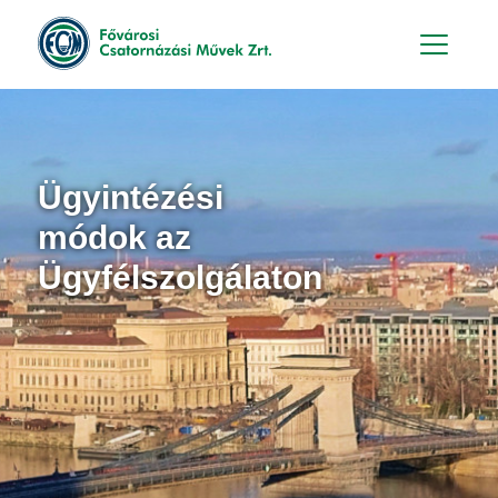
Hu
En
Ügyintézési
módok az
Ügyfélszolgálaton