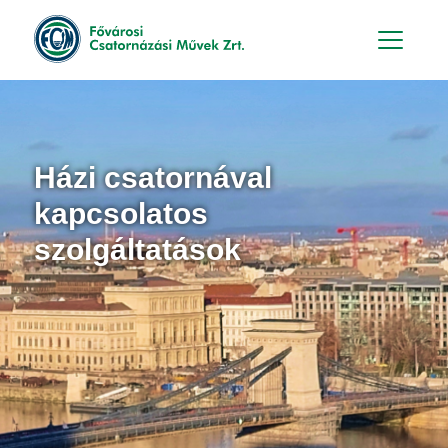
Hu
En
Házi csatornával
kapcsolatos
szolgáltatások