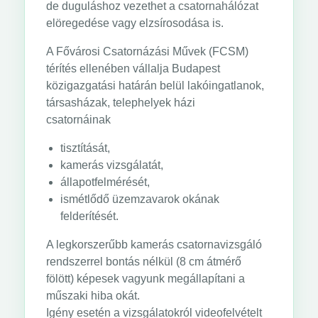
de duguláshoz vezethet a csatornahálózat
elöregedése vagy elzsírosodása is.
A Fővárosi Csatornázási Művek (FCSM)
térítés ellenében vállalja Budapest
közigazgatási határán belül lakóingatlanok,
társasházak, telephelyek házi
csatornáinak
tisztítását,
kamerás vizsgálatát,
állapotfelmérését,
ismétlődő üzemzavarok okának
felderítését.
A legkorszerűbb kamerás csatornavizsgáló
rendszerrel bontás nélkül (8 cm átmérő
fölött) képesek vagyunk megállapítani a
műszaki hiba okát.
Igény esetén a vizsgálatokról videofelvételt