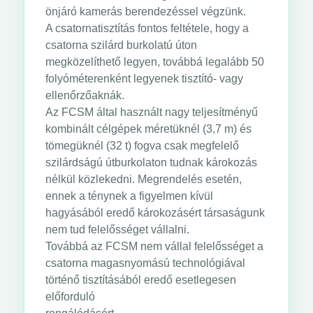
önjáró kamerás berendezéssel végzünk.
A csatornatisztítás fontos feltétele, hogy a
csatorna szilárd burkolatú úton
megközelíthető legyen, továbbá legalább 50
folyóméterenként legyenek tisztító- vagy
ellenőrzőaknák.
Az FCSM által használt nagy teljesítményű
kombinált célgépek méretüknél (3,7 m) és
tömegüknél (32 t) fogva csak megfelelő
szilárdságú útburkolaton tudnak károkozás
nélkül közlekedni. Megrendelés esetén,
ennek a ténynek a figyelmen kívül
hagyásából eredő károkozásért társaságunk
nem tud felelősséget vállalni.
Továbbá az FCSM nem vállal felelősséget a
csatorna magasnyomású technológiával
történő tisztításából eredő esetlegesen
előforduló