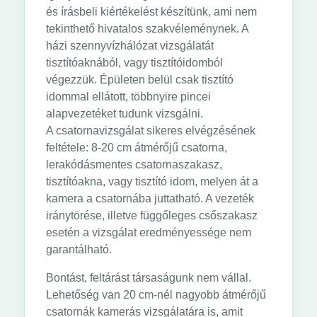
és írásbeli kiértékelést készítünk, ami nem
tekinthető hivatalos szakvéleménynek. A
házi szennyvízhálózat vizsgálatát
tisztítóaknából, vagy tisztítóidomból
végezzük. Épületen belül csak tisztító
idommal ellátott, többnyire pincei
alapvezetéket tudunk vizsgálni.
A csatornavizsgálat sikeres elvégzésének
feltétele: 8-20 cm átmérőjű csatorna,
lerakódásmentes csatornaszakasz,
tisztítóakna, vagy tisztító idom, melyen át a
kamera a csatornába juttatható. A vezeték
iránytörése, illetve függőleges csőszakasz
esetén a vizsgálat eredményessége nem
garantálható.
Bontást, feltárást társaságunk nem vállal.
Lehetőség van 20 cm-nél nagyobb átmérőjű
csatornák kamerás vizsgálatára is, amit