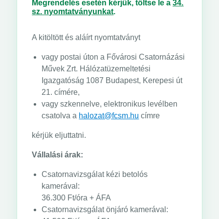
Megrendelés esetén kérjük, töltse le a
34.
sz.
nyomtatványunkat
.
A kitöltött és aláírt nyomtatványt
vagy postai úton a Fővárosi Csatornázási
Művek Zrt. Hálózatüzemeltetési
Igazgatóság 1087 Budapest, Kerepesi út
21. címére,
vagy szkennelve, elektronikus levélben
csatolva a
halozat@fcsm.hu
címre
kérjük eljuttatni.
Vállalási árak:
Csatornavizsgálat kézi betolós
kamerával:
36.300 Ft/óra + ÁFA
Csatornavizsgálat önjáró kamerával: