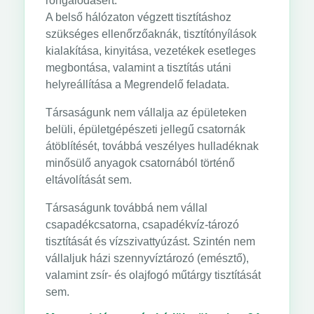
rongálódásért.
A belső hálózaton végzett tisztításhoz
szükséges ellenőrzőaknák, tisztítónyílások
kialakítása, kinyitása, vezetékek esetleges
megbontása, valamint a tisztítás utáni
helyreállítása a Megrendelő feladata.
Társaságunk nem vállalja az épületeken
belüli, épületgépészeti jellegű csatornák
átöblítését, továbbá veszélyes hulladéknak
minősülő anyagok csatornából történő
eltávolítását sem.
Társaságunk továbbá nem vállal
csapadékcsatorna, csapadékvíz-tározó
tisztítását és vízszivattyúzást. Szintén nem
vállaljuk házi szennyvíztározó (emésztő),
valamint zsír- és olajfogó műtárgy tisztítását
sem.