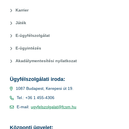
Karrier
Játék
E-ügyfélszolgálat
E-ügyintézés
Akadálymentesítési nyilatkozat
Ügyfélszolgálati iroda:
1087 Budapest, Kerepesi út 19.
Tel.: +36 1 455-4306
E-mail:
ugyfelszolgalat@fcsm.hu
Központi ügyelet: