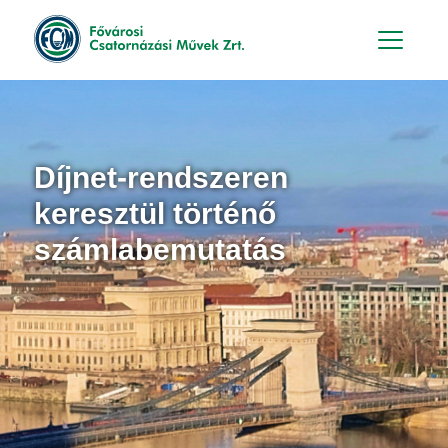
Hu
En
Díjnet-rendszeren
keresztül történő
számlabemutatás