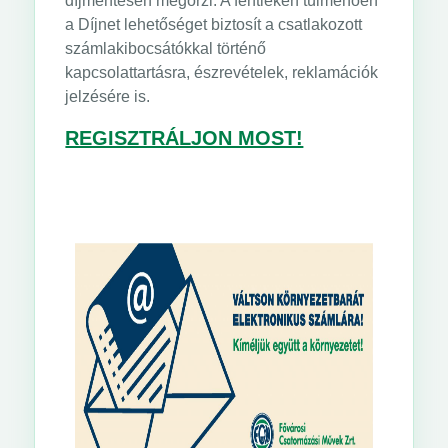
díjmentesen megőrzi. A fentieken túlmenően
a Díjnet lehetőséget biztosít a csatlakozott
számlakibocsátókkal történő
kapcsolattartásra, észrevételek, reklamációk
jelzésére is.
REGISZTRÁLJON MOST!