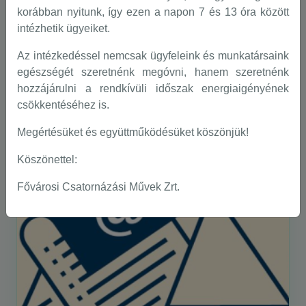
2025-12-03
korábban nyitunk, így ezen a napon 7 és 13 óra között
Tájékoztatás a 2025. november 20-tól
intézhetik ügyeiket.
hatályba lépő Üzletszabályzat
módosításáról
Az intézkedéssel nemcsak ügyfeleink és munkatársaink
egészségét szeretnénk megóvni, hanem szeretnénk
A 2011. évi CCIX. a víziközmű-szolgáltatásról
hozzájárulni a rendkívüli időszak energiaigényének
szóló törvény előírása alapján tájékoztatjuk
felhasználóinkat, hogy a Fővárosi Csatornázási
csökkentéséhez is.
Művek Zrt. (víziközmű-szolgáltató)
Üzletszabályzata a Magyar Energetikai és Közmű-
Megértésüket és együttműködésüket köszönjük!
További részletek
szabályozási Hivatal jóváhagyásával 2025.
november 20-i hatállyal megváltozott.
Köszönettel:
Fővárosi Csatornázási Művek Zrt.