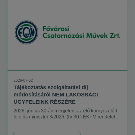
2026-07-02
Tájékoztatás szolgáltatási díj
módosításáról NEM LAKOSSÁGI
ÜGYFELEINK RÉSZÉRE
2026. június 30-án megjelent az élő környezetért
felelős miniszter 3/2026. (IV.30.) ÉKFM rendelete,
mely módosította a nem lakossági felhasználók
országosan egységes víziközmű-szolgáltatási
díjának megállapításáról szóló 25/2023. (XII.13.)