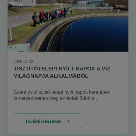
2025-03-22
TISZTÍTÓTELEPI NYÍLT NAPOK A VÍZ
VILÁGNAPJA ALKALMÁBÓL
Szennyvíztisztító-telepi nyílt napok keretében
ismerkedhetnek meg az érdeklődők a
szennyvíztisztítás folyamatával és a legkorszerűbb
hazai technológiával a Víz Világnapja és Nagy-
Budapest megalakulásának 75. évfordulója
További részletek
alkalmából. Közel 5000 előre beregisztrált
látogató fogadására készül a Fővárosi
Csatornázási Művek.