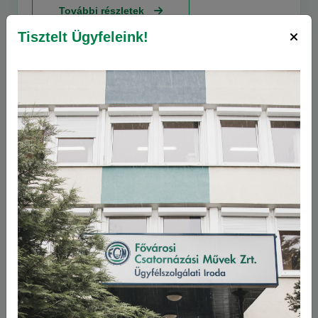
További részletek
EM rendeletet.
Tisztelt Ügyfeleink!
2025-12-05
Megújult az Észak-pesti Szennyvíztisztító
Telep levegőztető rendszere