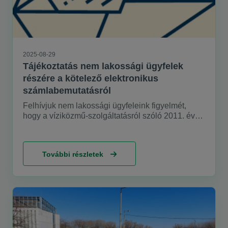
2025-08-29
Tájékoztatás nem lakossági ügyfelek
részére a kötelező elektronikus
számlabemutatásról
Felhívjuk nem lakossági ügyfeleink figyelmét,
hogy a víziközmű-szolgáltatásról szóló 2011. évi
CCIX. törvény végrehajtásához kapcsolódó
58/2013 (II.27) Korm.rendelet (a továbbiakban
Vhr.) 2025. július 1-jétől hatályos módosítása
További részletek
alapján
a víziközmű-szolgáltató a nem lakossági
felhasználók részére 2026. január 1-jétől kizárólag
elektronikus számlát bocsáthat ki.