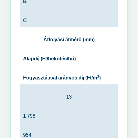
B
C
Átfolyási átmérő (mm)
Alapdíj (Ft/bekötés/hó)
3
Fogyasztással arányos díj (Ft/m
)
13
1 798
954