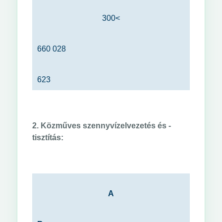
300<
660 028
623
2. Közműves szennyvízelvezetés és -
tisztítás:
A