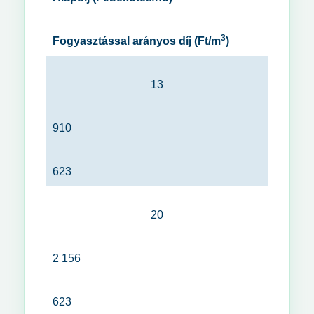
3
Fogyasztással arányos díj (Ft/m
)
13
910
623
20
2 156
623