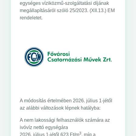
egységes víziközmű-szolgáltatási díjának
megállapításáról szóló 25/2023. (XII.13.) EM
rendeletet.
A módosítás értelmében 2026. július 1-jétől
az alábbi változások lépnek hatályba:
A nem lakossági felhasználók számára az
ivóvíz nettó egységára
3
2026. július 1-jétől 623 Ft/m
, míg a