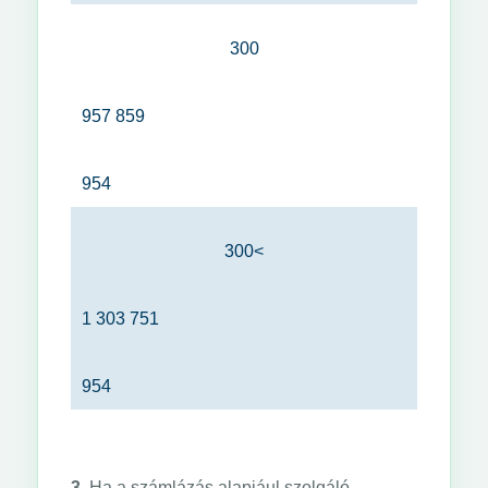
300
957 859
954
300<
1 303 751
954
3.
Ha a számlázás alapjául szolgáló