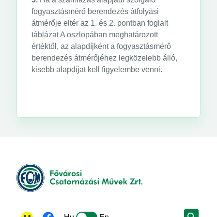
fogyasztásmérő berendezés átfolyási
átmérője eltér az 1. és 2. pontban foglalt
táblázat A oszlopában meghatározott
értéktől, az alapdíjként a fogyasztásmérő
berendezés átmérőjéhez legközelebb álló,
kisebb alapdíjat kell figyelembe venni.