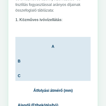
tisztítás fogyasztással arányos díjainak
összefoglaló táblázata:
1. Közműves ivóvízellátás
:
A
B
C
Átfolyási átmérő (mm)
Alapdíj (Ft/bekötés/hó)