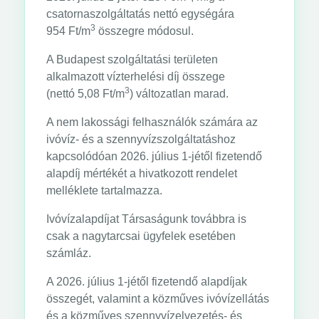
csatornaszolgáltatás nettó egységára
3
954 Ft/m
összegre módosul.
A Budapest szolgáltatási területen
alkalmazott vízterhelési díj összege
3
(nettó 5,08 Ft/m
) változatlan marad.
A nem lakossági felhasználók számára az
ivóvíz- és a szennyvízszolgáltatáshoz
kapcsolódóan 2026. július 1-jétől fizetendő
alapdíj mértékét a hivatkozott rendelet
melléklete tartalmazza.
Ivóvízalapdíjat Társaságunk továbbra is
csak a nagytarcsai ügyfelek esetében
számláz.
A 2026. július 1-jétől fizetendő alapdíjak
összegét, valamint a közműves ivóvízellátás
és a közműves szennyvízelvezetés- és