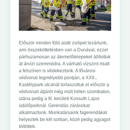
Először minden föld alatti zsilipet lezártunk,
ami összeköttetésben van a Dunával, ezzel
párhuzamosan az átemelőtelepeket állítottuk
át árvízi üzemmódra. A várható vízszint miatt
a felszínen is védekeztünk. A fővárosi
védvonal legmélyebb pontján, a XXII.,
Kastélypark utcánál torlaszoltuk el először a
védvonali átjárót még múlt héten szombaton,
utána pedig a III. kerületi Kossuth Lajos
üdülőparknál. Gerendás zárásokat
alkalmaztunk. Munkatársaink fagerendákat
helyeztek be két sorban, közé pedig agyagot
töltöttek.